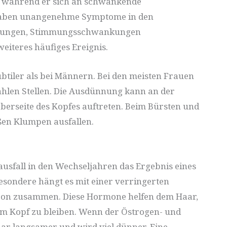
, während er sich an schwankende
 haben unangenehme Symptome in den
allungen, Stimmungsschwankungen
 weiteres häufiges Ereignis.
ubtiler als bei Männern. Bei den meisten Frauen
kahlen Stellen. Die Ausdünnung kann an der
Oberseite des Kopfes auftreten. Beim Bürsten und
en Klumpen ausfallen.
usfall in den Wechseljahren das Ergebnis eines
esondere hängt es mit einer verringerten
ron zusammen. Diese Hormone helfen dem Haar,
em Kopf zu bleiben. Wenn der Östrogen- und
aar langsamer und wird viel dünner. Eine