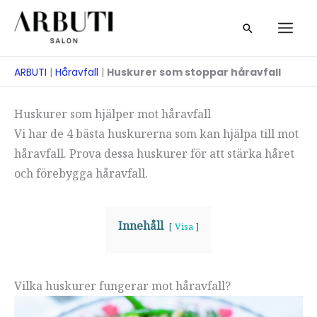
Hoppa
Sök
till
på
innehåll
ARBUTI
|
Håravfall
|
Huskurer som stoppar håravfall
Huskurer som hjälper mot håravfall
Vi har de 4 bästa huskurerna som kan hjälpa till mot
håravfall. Prova dessa huskurer för att stärka håret
och förebygga håravfall.
Innehåll
Visa
Vilka huskurer fungerar mot håravfall?