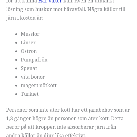
för att kunna
Hår växer
kan. Även en utmärkt
lösning som huskur mot håravfall. Några källor till
järn i kosten är:
Musslor
Linser
Ostron
Pumpafrön
Spenat
vita bönor
magert nötkött
Turkiet
Personer som inte äter kött har ett järnbehov som är
1,8 gånger högre än personer som äter kött. Detta
beror på att kroppen inte absorberar järn från
andra källor än djur lika effektivt.