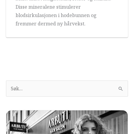
Disse mineralene stimulerer
blodsirkulasjonen i hodebunnen og
fremmer dermed ny hårvekst.
S
u
c
h
e
n
n