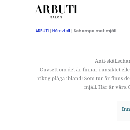
Hoppa
till
innehåll
ARBUTI
|
Håravfall
|
Schampo mot mjäll
Anti-skällscha
Oavsett om det är finnar i ansiktet el
riktig plåga ibland! Som tur är finns 
mjäll. Här är våra
Inn