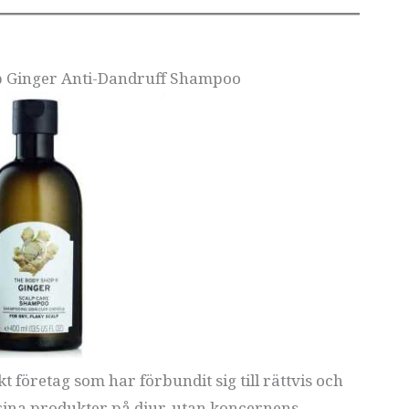
op Ginger Anti-Dandruff Shampoo
t företag som har förbundit sig till rättvis och
 sina produkter på djur, utan koncernens