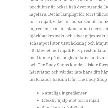
produkter är också helt övertygande. D
ingefära. Det är lämpligt för torrt till
torra mjäll, vilket är motsatsen till To
ingredienserna är bland annat eterisk i
björkbarkextrakt och silverpiljextrakt.
schampot i stor utsträckning och åtnjut
effektivitet mot mjäll. Pris-prestandaför
med tanke på de högkvalitativa aktiva in
och The Body Shops kunder älskar företag
hårtvättar och vårdar inte bara ditt hår
matchande balsam från The Body Shop -
Naturliga ingredienser
Effektiv hjälp mot torra mjäll
Stor flaska på 400 ml