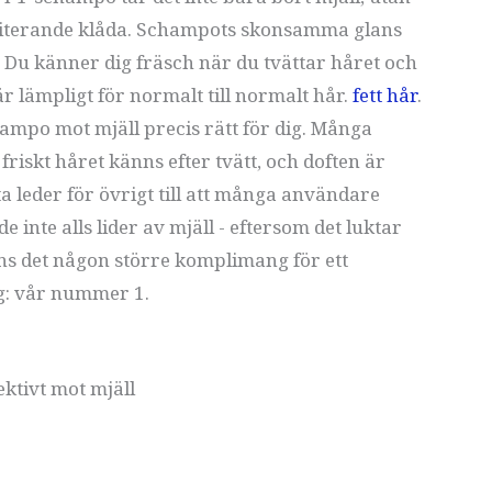
riterande klåda. Schampots skonsamma glans
a. Du känner dig fräsch när du tvättar håret och
r lämpligt för normalt till normalt hår.
fett hår
.
champo mot mjäll precis rätt för dig. Många
friskt håret känns efter tvätt, och doften är
a leder för övrigt till att många användare
nte alls lider av mjäll - eftersom det luktar
nns det någon större komplimang för ett
g: vår nummer 1.
ktivt mot mjäll