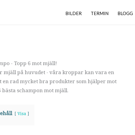
BILDER
TERMIN
BLOGG
mpo - Topp 6 mot mjäll!
ler mjäll på huvudet - våra kroppar kan vara en
det en rad mycket bra produkter som hjälper mot
 6 bästa schampon mot mjäll.
ehåll
Visa