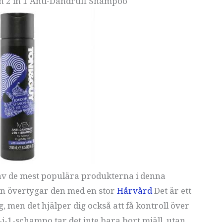
n 2 in 1 Anti-Dandruff Shampoo
v de mest populära produkterna i denna
dan övertygar den med en stor
Hårvård
Det är ett
men det hjälper dig också att få kontroll över
-i-1-schampo tar det inte bara bort mjäll, utan