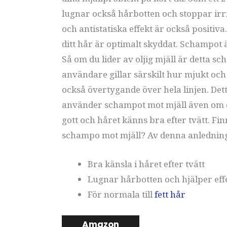
lugnar också hårbotten och stoppar ir
och antistatiska effekt är också positiv
ditt hår är optimalt skyddat. Schampot ä
Så om du lider av oljig mjäll är detta s
användare gillar särskilt hur mjukt och 
också övertygande över hela linjen. Dett
använder schampot mot mjäll även om de i
gott och håret känns bra efter tvätt. Fi
schampo mot mjäll? Av denna anlednin
Bra känsla i håret efter tvätt
Lugnar hårbotten och hjälper effe
För normala till
fett hår
Amazon