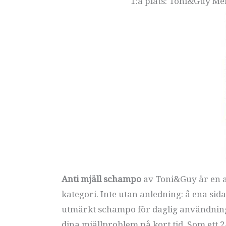
1:a plats: Toni&Guy Me
Anti mjäll schampo
av Toni&Guy är en a
kategori. Inte utan anledning: å ena si
utmärkt schampo för daglig användning, 
dina mjällproblem på kort tid. Som ett 2