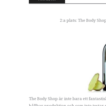
2:a plats: The Body Sh
The Body Shop är inte bara ett fantastisk
hållbar produktion och som inte testar