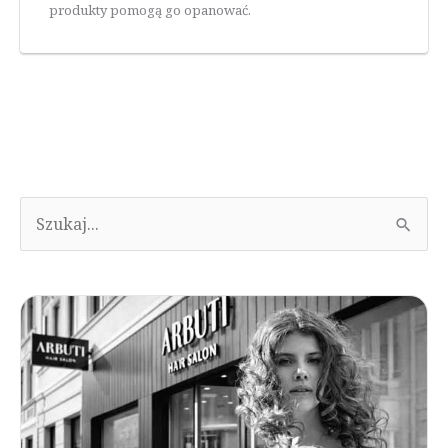
produkty pomogą go opanować.
S
e
a
r
c
h
f
o
r