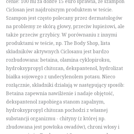
cenie: 100 ml za dobre 15 euro sprawia, że szampon
Ciclosan jest najdroższym produktem w teście.
Szampon jest często polecany przez dermatologów
na problemy ze skórą głowy, przeciw łupieżowi, ale
także przeciw grzybicy. W porównaniu z innymi
produktami w teście, np. The Body Shop, lista
składników aktywnych Ciclosanu jest bardzo
rozbudowana: betaina, olamina cyklopiroksu,
hydroksypropyl chitozan, dekspantenol, hydrolizat
białka sojowego z undecylenolem potasu. Nieco
rozłącznie, składniki działają w następujący sposób:
Betaina zapewnia nawilżenie i nadaje objętość,
dekspantenol zapobiega stanom zapalnym,
hydroksypropyl chitozan pochodzi z własnej
substancji organizmu - chityny (z której np.
zbudowana jest powłoka owadów), chroni włosy i