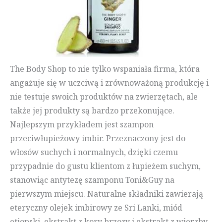
The Body Shop to nie tylko wspaniała firma, która
angażuje się w uczciwą i zrównoważoną produkcję i
nie testuje swoich produktów na zwierzętach, ale
także jej produkty są bardzo przekonujące.
Najlepszym przykładem jest szampon
przeciwłupieżowy imbir. Przeznaczony jest do
włosów suchych i normalnych, dzięki czemu
przypadnie do gustu klientom z łupieżem suchym,
stanowiąc antytezę szamponu Toni&Guy na
pierwszym miejscu. Naturalne składniki zawierają
eteryczny olejek imbirowy ze Sri Lanki, miód
etiopski, ekstrakt z kory brzozy i ekstrakt z wierzby