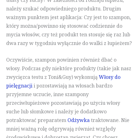
tłusty czy suchy? W zależności od rodzaju łupieżu,
należy szukać odpowiedniego produktu. Drugim
ważnym punktem jest aplikacja: Czy jest to szampon,
który można/powinno się stosować codziennie do
mycia włosów, czy też produkt ten stosuje się raz lub
dwa razy w tygodniu wyłącznie do walki z łupieżem?
Oczywiście, szampon powinien również dbać o
włosy. Podczas gdy niektóre produkty (takie jak nasz
zwycięzca testu z Toni&Guy) wykonują
Włosy do
pielęgnacji
i pozostawiają na włosach bardzo
przyjemne uczucie, inne szampony
przeciwłupieżowe pozostawiają po użyciu włosy
suche lub słomkowe i należy je dodatkowo
potraktować preparatem
Odżywka
traktowane. Nie
mniej ważną rolę odgrywają również względy
środowiskowe i dobrostan zwierząt. Czy chcesz