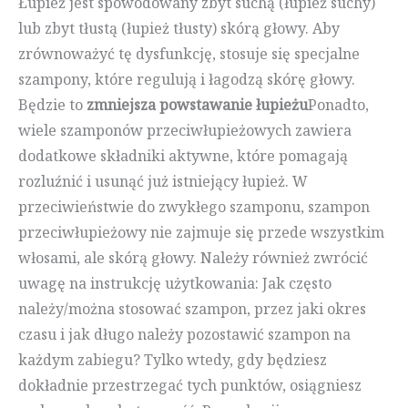
Łupież jest spowodowany zbyt suchą (łupież suchy)
lub zbyt tłustą (łupież tłusty) skórą głowy. Aby
zrównoważyć tę dysfunkcję, stosuje się specjalne
szampony, które regulują i łagodzą skórę głowy.
Będzie to
zmniejsza powstawanie łupieżu
Ponadto,
wiele szamponów przeciwłupieżowych zawiera
dodatkowe składniki aktywne, które pomagają
rozluźnić i usunąć już istniejący łupież. W
przeciwieństwie do zwykłego szamponu, szampon
przeciwłupieżowy nie zajmuje się przede wszystkim
włosami, ale skórą głowy. Należy również zwrócić
uwagę na instrukcję użytkowania: Jak często
należy/można stosować szampon, przez jaki okres
czasu i jak długo należy pozostawić szampon na
każdym zabiegu? Tylko wtedy, gdy będziesz
dokładnie przestrzegać tych punktów, osiągniesz