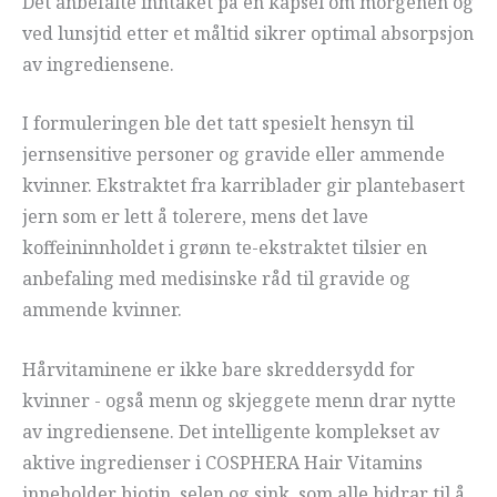
Det anbefalte inntaket på én kapsel om morgenen og
ved lunsjtid etter et måltid sikrer optimal absorpsjon
av ingrediensene.
I formuleringen ble det tatt spesielt hensyn til
jernsensitive personer og gravide eller ammende
kvinner. Ekstraktet fra karriblader gir plantebasert
jern som er lett å tolerere, mens det lave
koffeininnholdet i grønn te-ekstraktet tilsier en
anbefaling med medisinske råd til gravide og
ammende kvinner.
Hårvitaminene er ikke bare skreddersydd for
kvinner - også menn og skjeggete menn drar nytte
av ingrediensene. Det intelligente komplekset av
aktive ingredienser i COSPHERA Hair Vitamins
inneholder biotin, selen og sink, som alle bidrar til å