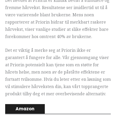
Det hevdes at Priorin er klinisk bevist å stimulere og
fremme hårvekst. Resultatene ser imidlertid ut til å
være varierende blant brukerne. Mens noen
rapporterer at Priorin bidrar til merkbart raskere
hårvekst, viser vanlige studier at slike effekter bare
forekommer hos omtrent 40% av brukerne.
Det er viktig å merke seg at Priorin ikke er
garantert å fungere for alle. Vår gjennomgang viser
at Priorin potensielt kan tjene som en støtte for
hårets helse, men noen av de påståtte effektene er
fortsatt tvilsomme. Hvis du leter etter en løsning som
vil stimulere hårveksten din, kan vårt topprangerte
produkt tilby deg et mer overbevisende alternativ.
Amazon