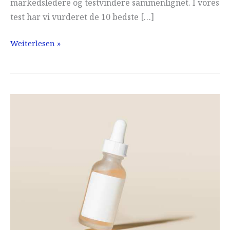
markedsledere og testvindere sammenlignet. I vores
test har vi vurderet de 10 bedste […]
Neglelak
Weiterlesen »
tørretumbler