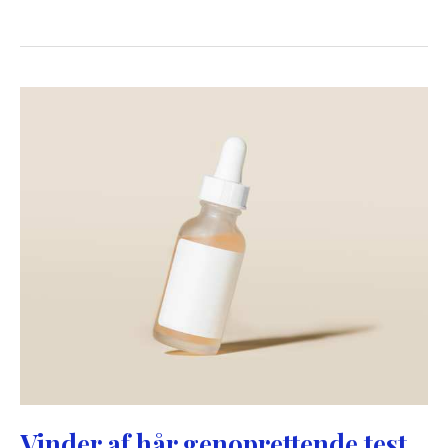
shampoo
Vinder af hår genoprettende test