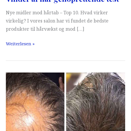
Nye midler mod hårtab – Top 10. Hvad virker
virkelig? I vores salon har vi fundet de bedste
produkter til hårvækst og mod […]
Vinder
Weiterlesen »
af
hår
genoprettende
test