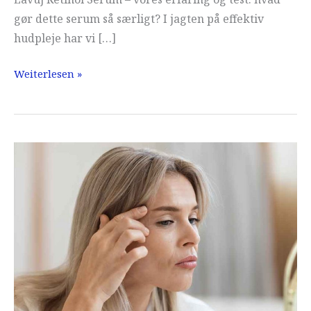
gør dette serum så særligt? I jagten på effektiv
hudpleje har vi […]
Lavuj
Weiterlesen »
erfaring
og
test