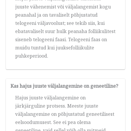
juuste vähenemist või väljalangemist kogu
peanahal ja on tavaliselt põhjustatud
telogeeni väljavoolust; see tekib siis, kui
ebatavaliselt suur hulk peanaha folliikulitest
siseneb telogeeni faasi. Telogeeni faas on
muidu tuntud kui juuksefolliikulite
puhkeperiood.
Kas hajus juuste väljalangemine on geneetiline?
Hajus juuste väljalangemine on
järkjärguline protsess. Meeste juuste
väljalangemine on põhjustatud geneetilisest
eelsoodumusest. See ei pea olema
geneetiline, vaid sellel võib olla mitmeid