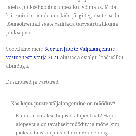
täielik juuksehooldus niipea kui võimalik. Mida
kiiremini te nende märkide järgi tegutsete, seda
tõenäolisemalt saate säilitada täisväärtuslikuma
juuksepea.
Soovitame meie
Seerum Juuste Väljalangemise
vastue testi võitja 2021
alustada esialgu loodusliku
abinõuga.
Küsimused ja vastused:
Kas hajus juuste väljalangemine on mööduv?
Kuidas ravitakse hajusat alopeetsiat? Hajus
alopeetsia on tavaliselt mööduv ja mõne kuu
jooksul taastub juuste hõrenemine ning