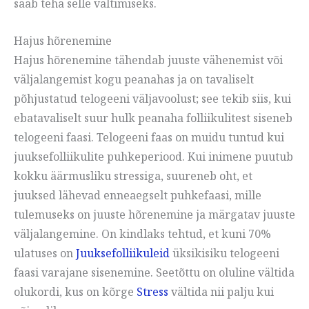
saab teha selle vältimiseks.
Hajus hõrenemine
Hajus hõrenemine tähendab juuste vähenemist või
väljalangemist kogu peanahas ja on tavaliselt
põhjustatud telogeeni väljavoolust; see tekib siis, kui
ebatavaliselt suur hulk peanaha folliikulitest siseneb
telogeeni faasi. Telogeeni faas on muidu tuntud kui
juuksefolliikulite puhkeperiood. Kui inimene puutub
kokku äärmusliku stressiga, suureneb oht, et
juuksed lähevad enneaegselt puhkefaasi, mille
tulemuseks on juuste hõrenemine ja märgatav juuste
väljalangemine. On kindlaks tehtud, et kuni 70%
ulatuses on
Juuksefolliikuleid
üksikisiku telogeeni
faasi varajane sisenemine. Seetõttu on oluline vältida
olukordi, kus on kõrge
Stress
vältida nii palju kui