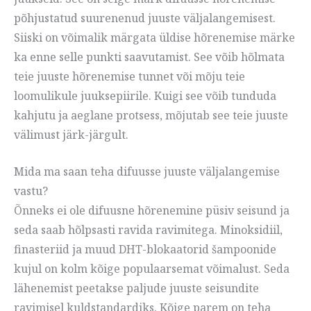
põhjustatud suurenenud juuste väljalangemisest.
Siiski on võimalik märgata üldise hõrenemise märke
ka enne selle punkti saavutamist. See võib hõlmata
teie juuste hõrenemise tunnet või mõju teie
loomulikule juuksepiirile. Kuigi see võib tunduda
kahjutu ja aeglane protsess, mõjutab see teie juuste
välimust järk-järgult.
Mida ma saan teha difuusse juuste väljalangemise
vastu?
Õnneks ei ole difuusne hõrenemine püsiv seisund ja
seda saab hõlpsasti ravida ravimitega. Minoksidiil,
finasteriid ja muud DHT-blokaatorid šampoonide
kujul on kolm kõige populaarsemat võimalust. Seda
lähenemist peetakse paljude juuste seisundite
ravimisel kuldstandardiks. Kõige parem on teha