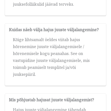
juuksefolliikulid jäävad terveks.
Kuidas näeb välja hajus juuste väljalangemine?
Kõige lihtsamalt öeldes viitab hajus
hõrenemine juuste väljalangemisele /
hõrenemisele kogu peanahas. See on
vastupidine juuste väljalangemisele, mis
toimub peamiselt templitel ja/või
juuksepiiril.
Mis põhjustab hajusat juuste väljalangemist?
Hajus juuste väljalangemine tähendab