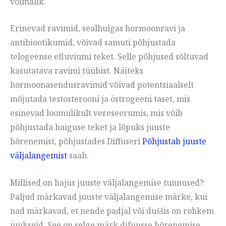
võimalik.
Erinevad ravimid, sealhulgas hormoonravi ja
antibiootikumid, võivad samuti põhjustada
telogeense efluviumi teket. Selle põhjused sõltuvad
kasutatava ravimi tüübist. Näiteks
hormoonasendusravimid võivad potentsiaalselt
mõjutada testosterooni ja östrogeeni taset, mis
esinevad loomulikult vereseerumis, mis võib
põhjustada haiguse teket ja lõpuks juuste
hõrenemist, põhjustades Diffuseri
Põhjustab juuste
väljalangemist
saab.
Millised on hajus juuste väljalangemise tunnused?
Paljud märkavad juuste väljalangemise märke, kui
nad märkavad, et nende padjal või duššis on rohkem
juukseid. See on selge märk difuusse hõrenemise