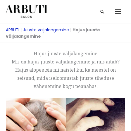
Skip
Otsi
to
content
ARBUTI
|
Juuste väljalangemine
|
Hajus juuste
väljalangemine
Hajus juuste väljalangemine
Mis on hajus juuste väljalangemine ja mis aitab?
Hajus alopeetsia nii naistel kui ka meestel on
seisund, mida iseloomustab juuste tiheduse
vähenemine kogu peanahas.