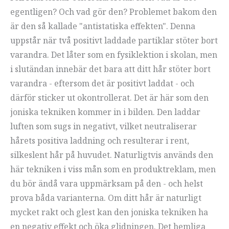
egentligen? Och vad gör den? Problemet bakom den
är den så kallade "antistatiska effekten". Denna
uppstår när två positivt laddade partiklar stöter bort
varandra. Det låter som en fysiklektion i skolan, men
i slutändan innebär det bara att ditt hår stöter bort
varandra - eftersom det är positivt laddat - och
därför sticker ut okontrollerat. Det är här som den
joniska tekniken kommer in i bilden. Den laddar
luften som sugs in negativt, vilket neutraliserar
hårets positiva laddning och resulterar i rent,
silkeslent hår på huvudet. Naturligtvis används den
här tekniken i viss mån som en produktreklam, men
du bör ändå vara uppmärksam på den - och helst
prova båda varianterna. Om ditt hår är naturligt
mycket rakt och glest kan den joniska tekniken ha
en negativ effekt och öka glidningen. Det hemliga