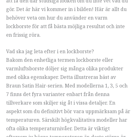
att få den där studsiga looken om du inte vet vad du
gör. Det är här vi kommer in i bilden! Här är allt du
behöver veta om hur du använder en varm
lockborste för att få bästa möjliga resultat och inte
en frissig röra.
Vad ska jag leta efter i en lockborste?
Bakom den enhetliga termen lockborste eller
varmluftsborste döljer sig många olika produkter
med olika egenskaper. Detta illustreras bäst av
Braun Satin Hair-serien. Med modellerna 1, 3, 5 och
7 finns det fyra varianter enbart från denna
tillverkare som skiljer sig åt i vissa detaljer. En
aspekt som du definitivt bör vara uppmärksam på är
temperaturen. Särskilt högkvalitativa modeller har
ofta olika temperaturnivåer. Detta är viktigt
eftersom ju högre temperaturen är, desto större är