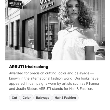
t
e
r
:
ARBUTI frisörsalong
Awarded for precision cutting, color and balayage —
known in the international fashion world. Our looks have
appeared in campaigns worn by artists such as Rihanna
and Justin Bieber. ARBUTI stands for Hair & Fashion.
Cut
Color
Balayage
Hair & Fashion