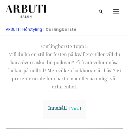
Hoppa
Sök
till
på
innehåll
ARBUTI
|
Hårstyling
|
Curlingborste
Curlingborste Topp 5
Vill du ha en stil för festen på kvällen? Eller vill du
bara överraska din pojkvän? Få fram voluminösa
lockar på nolltid! Men vilken lockborste är bäst? Vi
presenterar de fem bästa modellerna enligt vår
erfarenhet.
Innehåll
Visa