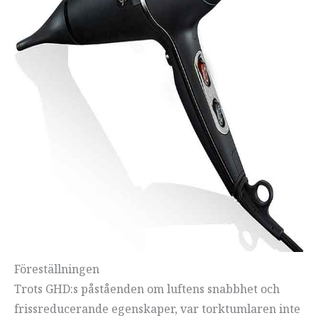
Föreställningen
Trots GHD:s påståenden om luftens snabbhet och
frissreducerande egenskaper, var torktumlaren inte