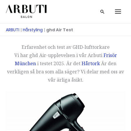
Hoppa
Sök
till
på
innehåll
ARBUTI
|
Hårstyling
|
ghd Air Test
Erfarenhet och test av GHD-lufttorkare
Vi har ghd Air-upplevelsen i vår Arbuti
Frisör
München
i testet 2025. Är det
Hårtork
Är den
verkligen så bra som alla säger? Vi delar med oss av
vår ärliga åsikt.