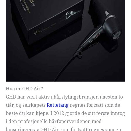
Hva er GHD Air?
GHD har vært aktiv i hårstylingsbransjen i nesten to
tiår, og selskapets
Rettetang
regnes fortsatt som de
beste du kan kjøpe. I 2012 gjorde de sitt første inntog
i den profesjonelle hårfønerverdenen med
lanseringen av GHD Air, som fortsatt regnes som en