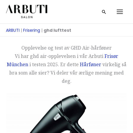
Zum
Suche
Inhalt
springen
ARBUTI
|
Frisering
|
ghd lufttest
Opplevelse og test av GHD Air-hårføner
Vi har ghd air-opplevelsen i vår Arbuti
Frisør
München
i testen 2025. Er dette
Hårføner
virkelig så
bra som alle sier? Vi deler vår ærlige mening med
deg.