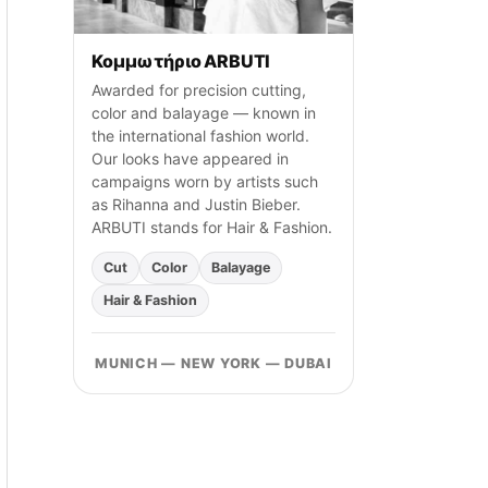
γ
ι
α
Κομμωτήριο ARBUTI
:
Awarded for precision cutting,
color and balayage — known in
the international fashion world.
Our looks have appeared in
campaigns worn by artists such
as Rihanna and Justin Bieber.
ARBUTI stands for Hair & Fashion.
Cut
Color
Balayage
Hair & Fashion
MUNICH — NEW YORK — DUBAI