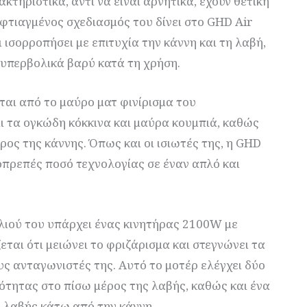
κτηριστικά, αντί να είναι αρνητικά, έχουν θετική
οφτιαγμένος σχεδιασμός του δίνει στο GHD Air
ι ισορροπήσει με επιτυχία την κάννη και τη λαβή,
 υπερβολικά βαρύ κατά τη χρήση.
ται από το μαύρο ματ φινίρισμα του
ι τα ογκώδη κόκκινα και μαύρα κουμπιά, καθώς
ος της κάννης. Όπως και οι ισιωτές της, η GHD
οπρεπές ποσό τεχνολογίας σε έναν απλό και
λιού του υπάρχει ένας κινητήρας 2100W με
ζεται ότι μειώνει το φριζάρισμα και στεγνώνει τα
υς ανταγωνιστές της. Αυτό το μοτέρ ελέγχει δύο
μότητας στο πίσω μέρος της λαβής, καθώς και ένα
 λαβής κάτω από την κάννη.