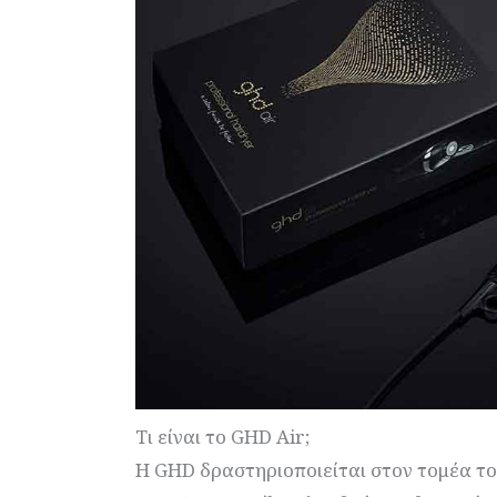
Τι είναι το GHD Air;
Η GHD δραστηριοποιείται στον τομέα το