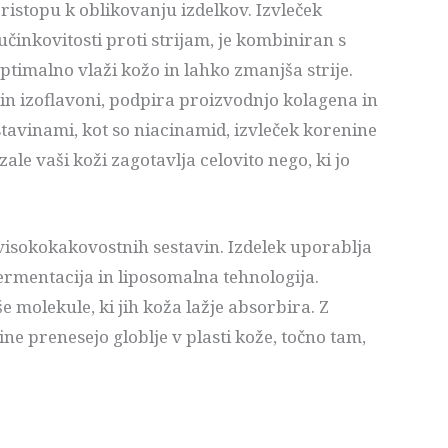
istopu k oblikovanju izdelkov. Izvleček
učinkovitosti proti strijam, je kombiniran s
optimalno vlaži kožo in lahko zmanjša strije.
i in izoflavoni, podpira proizvodnjo kolagena in
estavinami, kot so niacinamid, izvleček korenine
ale vaši koži zagotavlja celovito nego, ki jo
 visokokakovostnih sestavin. Izdelek uporablja
ermentacija in liposomalna tehnologija.
 molekule, ki jih koža lažje absorbira. Z
ne prenesejo globlje v plasti kože, točno tam,