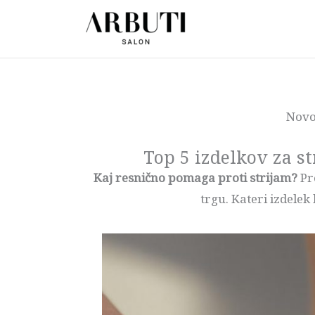
Preskoči
na
vsebino
Nov
Top 5 izdelkov za str
Kaj resnično pomaga proti strijam?
Pre
trgu. Kateri izdelek 