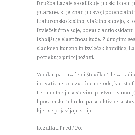
Družba Lazale se odlikuje po skrbnem pr
guarane, ki je znan po svoji potencialni 
hialuronsko kislino, vlažilno snovjo, ki 
Izvleček črne soje, bogat z antioksidant
izboljšuje elastičnost kože. Z drugimi s
sladkega korena in izvleček kamilice, Laz
potrebuje pri tej težavi.
Vendar pa Lazale ni številka 1 le zaradi
inovativne proizvodne metode, kot sta f
Fermentacija sestavine pretvori v manjše
liposomsko tehniko pa se aktivne sestavi
kjer se pojavljajo strije.
Rezultati Pred / Po: