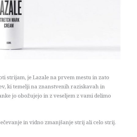
oti strijam, je Lazale na prvem mestu in zato
ev, ki temelji na znanstvenih raziskavah in
nke jo obožujejo in z veseljem z vami delimo
evanje in vidno zmanjšanje strij ali celo strij.