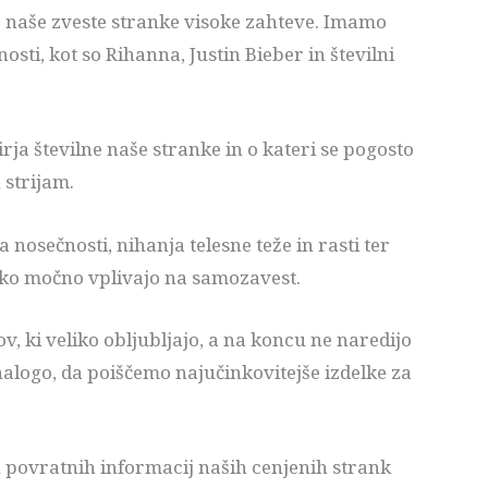
o naše zveste stranke visoke zahteve. Imamo
osti, kot so Rihanna, Justin Bieber in številni
irja številne naše stranke in o kateri se pogosto
 strijam.
nosečnosti, nihanja telesne teže in rasti ter
hko močno vplivajo na samozavest.
v, ki veliko obljubljajo, a na koncu ne naredijo
 nalogo, da poiščemo najučinkovitejše izdelke za
 povratnih informacij naših cenjenih strank