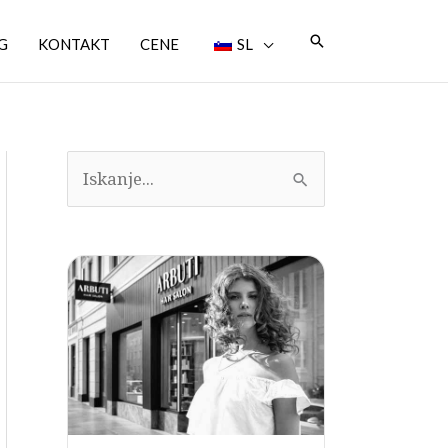
Iskanje
G
KONTAKT
CENE
SL
I
s
k
a
n
j
e
: