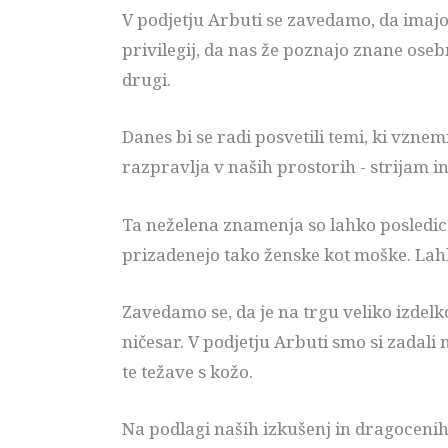
V podjetju Arbuti se zavedamo, da imaj
privilegij, da nas že poznajo znane osebn
drugi.
Danes bi se radi posvetili temi, ki vznem
razpravlja v naših prostorih - strijam in
Ta neželena znamenja so lahko posledica 
prizadenejo tako ženske kot moške. La
Zavedamo se, da je na trgu veliko izdelko
ničesar. V podjetju Arbuti smo si zadali
te težave s kožo.
Na podlagi naših izkušenj in dragocenih