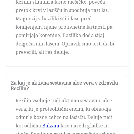
Rezilin stimulira lasne mešičke, poveča
pretok krvi v lasišču in spodbuja rast las.
Magnezij v baziliki ščiti lase pred
lomljenjem, njene protivnetne lastnosti pa
pomirjajo korenine. Bazilika doda sijaj
dolgočasnim lasem. Opravili smo test, da bi
preverili, ali res deluje.
Za kaj je aktivna sestavina aloe vera v zdravilu
Rezilin?
Rezilin vsebuje tudi aktivno sestavino aloe
vera, ki je proteolitični encim, ki obnavlja
odmrle kožne celice na lasišču. Deluje tudi
kot odlična
Balzam
lase naredi gladke in
sijoče. Spodbuja rast las, preprečuje srbenje