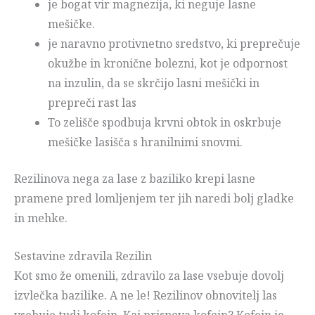
je bogat vir magnezija, ki neguje lasne
mešičke.
je naravno protivnetno sredstvo, ki preprečuje
okužbe in kronične bolezni, kot je odpornost
na inzulin, da se skrčijo lasni mešički in
prepreči rast las
To zelišče spodbuja krvni obtok in oskrbuje
mešičke lasišča s hranilnimi snovmi.
Rezilinova nega za lase z baziliko krepi lasne
pramene pred lomljenjem ter jih naredi bolj gladke
in mehke.
Sestavine zdravila Rezilin
Kot smo že omenili, zdravilo za lase vsebuje dovolj
izvlečka bazilike. A ne le! Rezilinov obnovitelj las
vsebuje tudi kofein. Kaj prispeva kofein? Kofein je