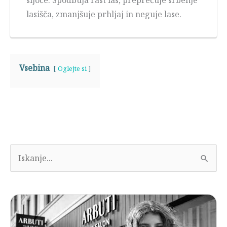
lasišča, zmanjšuje prhljaj in neguje lase.
Vsebina
Oglejte si
I
s
k
a
n
j