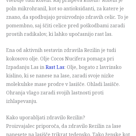
poln mikrohranil, kot so antioksidanti, za katere je
znano, da spodbujajo proizvodnjo zdravih celic. To je
pomembno, saj ščiti celice pred poškodbami zaradi
prostih radikalov, ki lahko upočasnijo rast las.
Ena od aktivnih sestavin zdravila Rezilin je tudi
kokosovo olje. Olje Cocos Nucifera pomaga pri
Izpadanju Las in
Rast Las
: Olje, bogato z lavrinsko
kislino, ki se nanese na lase, zaradi svoje nizke
molekulske mase prodre v lasišče. Ohladi lasišče.
Ohranja vlago zaradi svojih lastnosti proti
izhlapevanju.
Kako uporabljati zdravilo Rezilin?
Proizvajalec priporoča, da zdravilo Rezilin za lase
nanesete na lasišče trikrat tedensko. Tako ženske kot