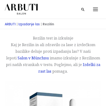
Preskoči
Iskanje
na
vsebino
ARBUTI
|
Izpadanje las
|
Rezilin
Rezilin test in izkušnje
Kaj je Rezilin in ali zdravilo za lase z izvlečkom
bazilike deluje proti izpadanju las? V naši
lepoti
Salon v Münchnu
imamo izkušnje z Rezilinom
pri naših strankah v testu. Poglejmo, ali je
Izdelki za
rast las
pomaga.