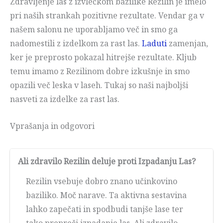
Zdravljenje las z izvlečkom bazilike Rezilin je imelo
pri naših strankah pozitivne rezultate. Vendar ga v
našem salonu ne uporabljamo več in smo ga
nadomestili z izdelkom za rast las.
Laduti
zamenjan,
ker je preprosto pokazal hitrejše rezultate. Kljub
temu imamo z Rezilinom dobre izkušnje in smo
opazili več leska v laseh. Tukaj so naši najboljši
nasveti za izdelke za rast las.
Vprašanja in odgovori
Ali zdravilo Rezilin deluje proti Izpadanju Las?
Rezilin vsebuje dobro znano učinkovino
baziliko. Moč narave. Ta aktivna sestavina
lahko zapečati in spodbudi tanjše lase ter
tako prepreči izpadanje las. Ali zdravilo