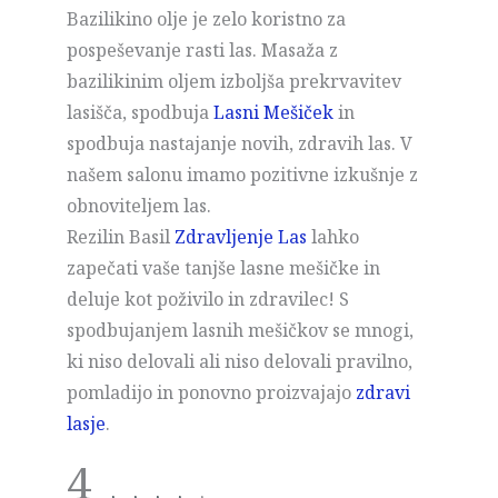
Bazilikino olje je zelo koristno za
pospeševanje rasti las. Masaža z
bazilikinim oljem izboljša prekrvavitev
lasišča, spodbuja
Lasni Mešiček
in
spodbuja nastajanje novih, zdravih las. V
našem salonu imamo pozitivne izkušnje z
obnoviteljem las.
Rezilin Basil
Zdravljenje Las
lahko
zapečati vaše tanjše lasne mešičke in
deluje kot poživilo in zdravilec! S
spodbujanjem lasnih mešičkov se mnogi,
ki niso delovali ali niso delovali pravilno,
pomladijo in ponovno proizvajajo
zdravi
lasje
.
4