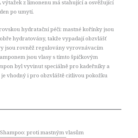
 A výtažek z limonenu má stahující a osvěžující
i den po umytí.
rovskou hydratační péči: mastné kořínky jsou
obře hydratovány, takže vypadají obzvlášť
lavy jsou rovněž regulovány vyrovnávacím
 šamponem jsou vlasy s tímto špičkovým
pon byl vyvinut speciálně pro kadeřníky a
je vhodný i pro obzvláště citlivou pokožku
l Shampoo: proti mastným vlasům