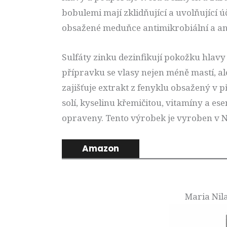
bobulemi mají zklidňující a uvolňující
obsažené meduňce antimikrobiální a ant
Sulfáty zinku dezinfikují pokožku hlavy
přípravku se vlasy nejen méně mastí, al
zajišťuje extrakt z fenyklu obsažený v
solí, kyselinu křemičitou, vitamíny a es
opraveny. Tento výrobek je vyroben v 
Amazon
Maria Nil