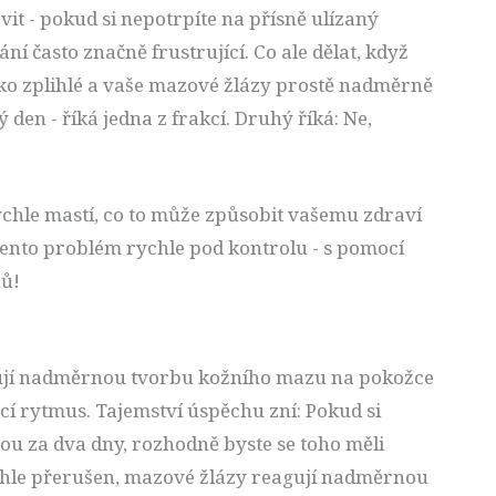
vit - pokud si nepotrpíte na přísně ulízaný
ní často značně frustrující. Co ale dělat, když
ako zplihlé a vaše mazové žlázy prostě nadměrně
den - říká jedna z frakcí. Druhý říká: Ne,
ychle mastí, co to může způsobit vašemu zdraví
ento problém rychle pod kontrolu - s pomocí
ů!
porují nadměrnou tvorbu kožního mazu na pokožce
cí rytmus. Tajemství úspěchu zní: Pokud si
ou za dva dny, rozhodně byste se toho měli
náhle přerušen, mazové žlázy reagují nadměrnou