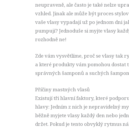
neupraveně, ale často je také nelze upra
vzhled. Jinak ale může být proces stylová
vaše vlasy vypadají už po jednom dni j
pumpují? Jednoduše si myjte vlasy každý 
rozhodně ne!
Zde vám vysvětlíme, proč se vlasy tak r
a které produkty vám pomohou dostat t
správných šamponů a suchých šampon
Příčiny mastných vlasů
Existují tři hlavní faktory, které pod
hlavy: Jedním z nich je nepravidelný my
běžně myjete vlasy každý den nebo jedn
držet. Pokud je tento obvyklý rytmus 