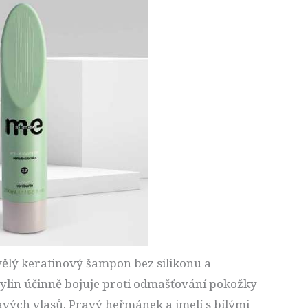
kvělý keratinový šampon bez silikonu a
ylin účinně bojuje proti odmašťování pokožky
avých vlasů. Pravý heřmánek a jmelí s bílými