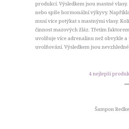
produkcí. Výsledkem jsou mastné vlasy.
nebo spíše hormonální výkyvy. Napříkla
musí více potýkat s mastnými vlasy. K
činnost mazových žláz. Třetím faktorem
uvolňuje více adrenalinu než obvykle a
uvolňování. Výsledkem jsou nevzhledné 
4 nejlepší produ
Šampon Redken 