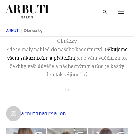
Přeskočit
Vyhledáván
na
obsah
ARBUTI
|
Obrázky
Obrázky
Zde je malý náhled do našeho kadeřnictví.
Děkujeme
všem zákazníkům a přátelům
Jsme vám vděční za to,
že díky vaší důvěře a nádherným vlasům je každý
den tak výjimečný.
♡
arbutihairsalon