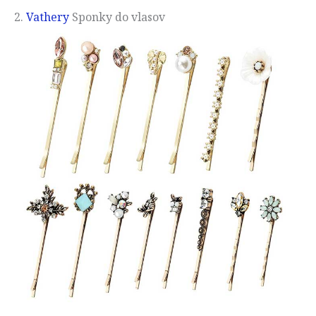
2.
Vathery
Sponky do vlasov