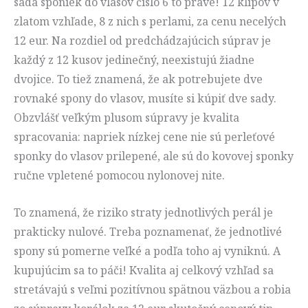
sada sponiek do vlasov číslo 6 to pravé! 12 klipov v
zlatom vzhľade, 8 z nich s perlami, za cenu necelých
12 eur. Na rozdiel od predchádzajúcich súprav je
každý z 12 kusov jedinečný, neexistujú žiadne
dvojice. To tiež znamená, že ak potrebujete dve
rovnaké spony do vlasov, musíte si kúpiť dve sady.
Obzvlášť veľkým plusom súpravy je kvalita
spracovania: napriek nízkej cene nie sú perleťové
sponky do vlasov prilepené, ale sú do kovovej sponky
ručne vpletené pomocou nylonovej nite.
To znamená, že riziko straty jednotlivých perál je
prakticky nulové. Treba poznamenať, že jednotlivé
spony sú pomerne veľké a podľa toho aj vyniknú. A
kupujúcim sa to páči! Kvalita aj celkový vzhľad sa
stretávajú s veľmi pozitívnou spätnou väzbou a robia