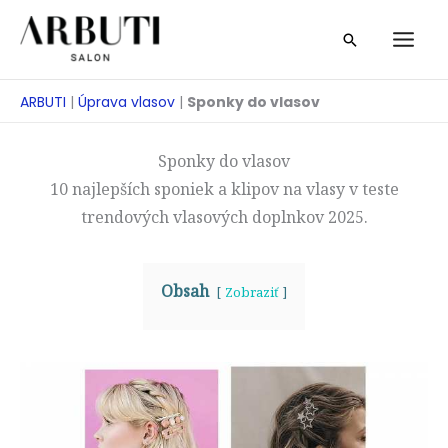
Prejsť
Vyhľadávan
na
obsah
ARBUTI
|
Úprava vlasov
|
Sponky do vlasov
Sponky do vlasov
10 najlepších sponiek a klipov na vlasy v teste
trendových vlasových doplnkov 2025.
Obsah
Zobraziť