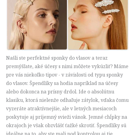
Našli ste perfektné sponky do vlasov a teraz
premýšľate, aké účesy s nimi môžete vykúzliť? Máme
pre vás niekoľko tipov - v závislosti od typu sponky
do vlasov. Špendlíky sa hodia napríklad na účesy
alebo dokonca na prísny drdol. Ide o absolútnu
klasiku, ktorá nielenže odhaľuje zátylok, vďaka čomu
vyzeráte atraktívnejšie, ale v letných mesiacoch
poskytuje aj príjemný svieži vánok. Jemné chĺpky na
okrajoch je však obzvlášť ťažké skrotiť. Špendlíky sú
ideálne na to, aby ste mali pod kontrolou aj tie