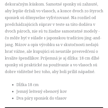
dekoračným kúskom. Samotné sponky sú zahnuté,
aby lepšie držali vo vlasoch, a konce dvoch zo štyroch
sponiek sú dômyselne vyfrézované. Na rozdiel od
predchádzajúcich súprav v teste sa táto dodáva v
dvoch pároch, nie sú tu žiadne samostatné modely -
čo môže byť v súlade s japonskou tradíciou jing-and-
jang. Názov a opis výrobku sa v skutočnosti nedajú
brať vážne, ale kupujúci sú neustále presvedčení o
kvalite špendlíkov. Príjemná je aj dĺžka: 18 cm dlhé
sponky sú praktické na používanie a vo vlasoch sú
dobre viditeľné bez toho, aby boli príliš nápadné.
Dĺžka 18 cm
Jemný leštený ebenový kov
Dva páry sponiek do vlasov