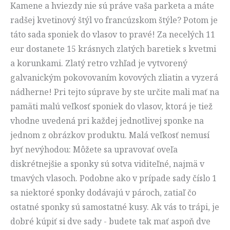
Kamene a hviezdy nie sú práve vaša parketa a máte
radšej kvetinový štýl vo francúzskom štýle? Potom je
táto sada sponiek do vlasov to pravé! Za necelých 11
eur dostanete 15 krásnych zlatých baretiek s kvetmi
a korunkami. Zlatý retro vzhľad je vytvorený
galvanickým pokovovaním kovových zliatin a vyzerá
nádherne! Pri tejto súprave by ste určite mali mať na
pamäti malú veľkosť sponiek do vlasov, ktorá je tiež
vhodne uvedená pri každej jednotlivej sponke na
jednom z obrázkov produktu. Malá veľkosť nemusí
byť nevýhodou: Môžete sa upravovať oveľa
diskrétnejšie a sponky sú sotva viditeľné, najmä v
tmavých vlasoch. Podobne ako v prípade sady číslo 1
sa niektoré sponky dodávajú v pároch, zatiaľ čo
ostatné sponky sú samostatné kusy. Ak vás to trápi, je
dobré kúpiť si dve sady - budete tak mať aspoň dve