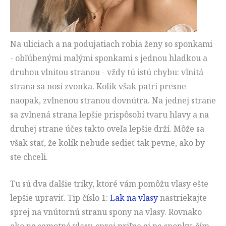
Na uliciach a na podujatiach robia ženy so sponkami
- obľúbenými malými sponkami s jednou hladkou a
druhou vlnitou stranou - vždy tú istú chybu: vlnitá
strana sa nosí zvonka. Kolík však patrí presne
naopak, zvlnenou stranou dovnútra. Na jednej strane
sa zvlnená strana lepšie prispôsobí tvaru hlavy a na
druhej strane účes takto oveľa lepšie drží. Môže sa
však stať, že kolík nebude sedieť tak pevne, ako by
ste chceli.
Tu sú dva ďalšie triky, ktoré vám pomôžu vlasy ešte
lepšie upraviť. Tip číslo 1:
Lak na vlasy
nastriekajte
sprej na vnútornú stranu spony na vlasy. Rovnako