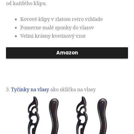
od každého klipu.
Kovové klipy v zlatom retro vzhľade
Pomerne malé sponky do vlasov
Veľmi krásny kvetinový vzor
Amazon
3.
Tyčinky na vlasy
ako sklíčka na vlasy