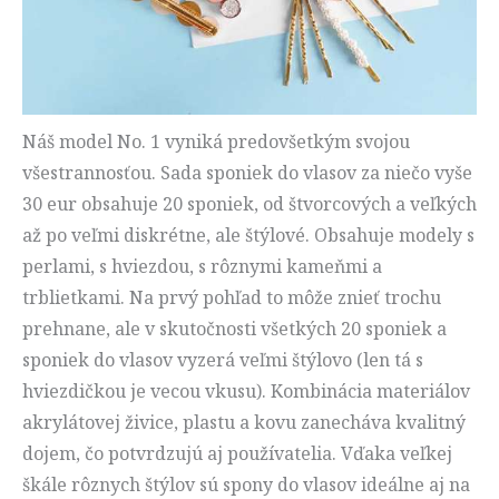
Náš model No. 1 vyniká predovšetkým svojou
všestrannosťou. Sada sponiek do vlasov za niečo vyše
30 eur obsahuje 20 sponiek, od štvorcových a veľkých
až po veľmi diskrétne, ale štýlové. Obsahuje modely s
perlami, s hviezdou, s rôznymi kameňmi a
trblietkami. Na prvý pohľad to môže znieť trochu
prehnane, ale v skutočnosti všetkých 20 sponiek a
sponiek do vlasov vyzerá veľmi štýlovo (len tá s
hviezdičkou je vecou vkusu). Kombinácia materiálov
akrylátovej živice, plastu a kovu zanecháva kvalitný
dojem, čo potvrdzujú aj používatelia. Vďaka veľkej
škále rôznych štýlov sú spony do vlasov ideálne aj na