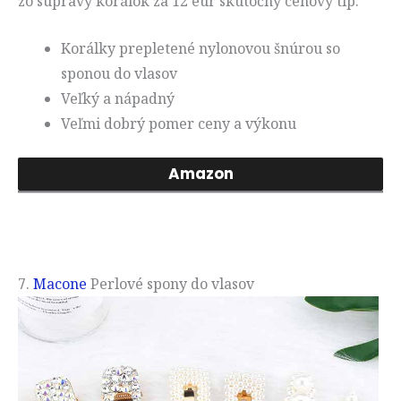
zo súpravy korálok za 12 eur skutočný cenový tip.
Korálky prepletené nylonovou šnúrou so
sponou do vlasov
Veľký a nápadný
Veľmi dobrý pomer ceny a výkonu
Amazon
7.
Macone
Perlové spony do vlasov