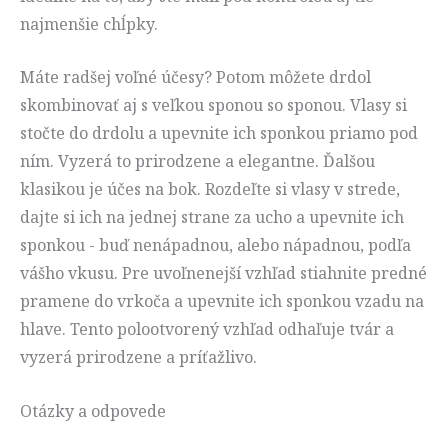
najmenšie chĺpky.
Máte radšej voľné účesy? Potom môžete drdol
skombinovať aj s veľkou sponou so sponou. Vlasy si
stočte do drdolu a upevnite ich sponkou priamo pod
ním. Vyzerá to prirodzene a elegantne. Ďalšou
klasikou je účes na bok. Rozdeľte si vlasy v strede,
dajte si ich na jednej strane za ucho a upevnite ich
sponkou - buď nenápadnou, alebo nápadnou, podľa
vášho vkusu. Pre uvoľnenejší vzhľad stiahnite predné
pramene do vrkoča a upevnite ich sponkou vzadu na
hlave. Tento polootvorený vzhľad odhaľuje tvár a
vyzerá prirodzene a príťažlivo.
Otázky a odpovede