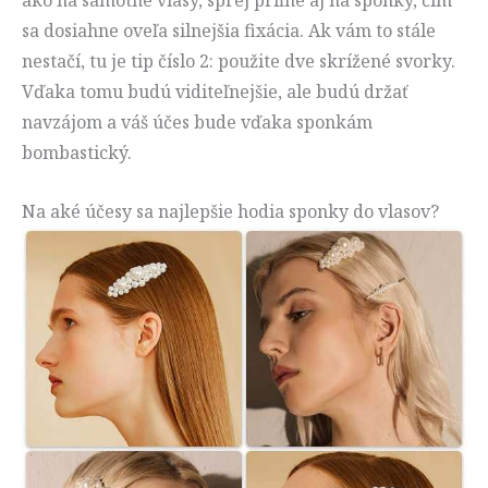
ako na samotné vlasy, sprej priľne aj na sponky, čím
sa dosiahne oveľa silnejšia fixácia. Ak vám to stále
nestačí, tu je tip číslo 2: použite dve skrížené svorky.
Vďaka tomu budú viditeľnejšie, ale budú držať
navzájom a váš účes bude vďaka sponkám
bombastický.
Na aké účesy sa najlepšie hodia sponky do vlasov?