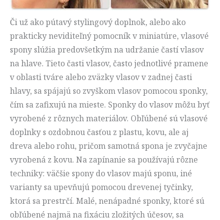
Či už ako pútavý stylingový doplnok, alebo ako
prakticky neviditeľný pomocník v miniatúre, vlasové
spony slúžia predovšetkým na udržanie častí vlasov
na hlave. Tieto časti vlasov, často jednotlivé pramene
v oblasti tváre alebo zväzky vlasov v zadnej časti
hlavy, sa spájajú so zvyškom vlasov pomocou sponky,
čím sa zafixujú na mieste. Sponky do vlasov môžu byť
vyrobené z rôznych materiálov. Obľúbené sú vlasové
doplnky s ozdobnou časťou z plastu, kovu, ale aj
dreva alebo rohu, pričom samotná spona je zvyčajne
vyrobená z kovu. Na zapínanie sa používajú rôzne
techniky: väčšie spony do vlasov majú sponu, iné
varianty sa upevňujú pomocou drevenej tyčinky,
ktorá sa prestrčí. Malé, nenápadné sponky, ktoré sú
obľúbené najmä na fixáciu zložitých účesov, sa