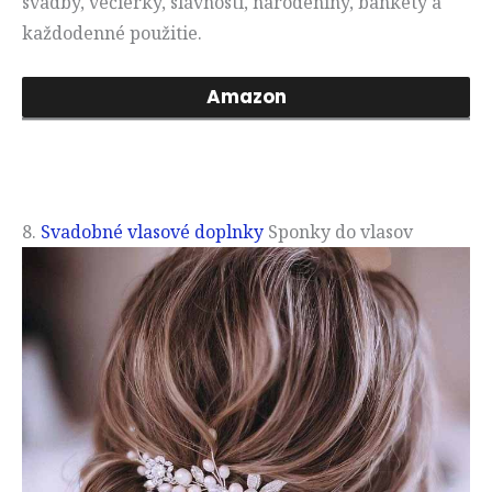
svadby, večierky, slávnosti, narodeniny, bankety a
každodenné použitie.
Amazon
8.
Svadobné vlasové doplnky
Sponky do vlasov