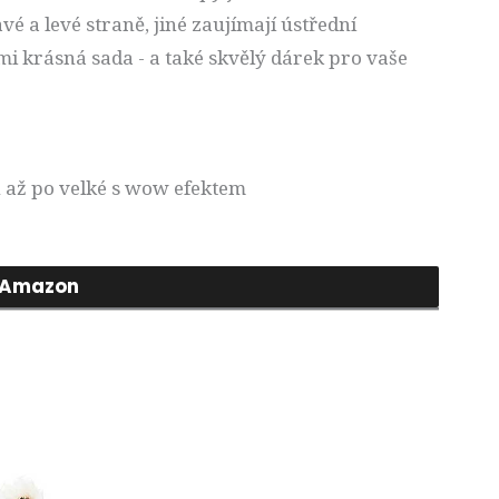
avé a levé straně, jiné zaujímají ústřední
i krásná sada - a také skvělý dárek pro vaše
 až po velké s wow efektem
Amazon