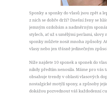
Sponky a sponky do vlasů jsou zpět a lep
z nich se dobře drží? Dnešní ženy se hlá
jemným ozdobám a nadměrným sponám. 
stylech, ať už s umělými perlami, slovy 
sponky můžete nosit mnoha způsoby. Ať 
vlasy nebo jen třásně jedinečným způs
Níže najdete 10 sponek a sponek do vlasů
nikdy předtím nenosila. Máme pro vás 
obsahuje trendy v oblasti vlasových do
nostalgické motýlí spony, a způsoby jej
dokážou pozvednout váš každodenní cu