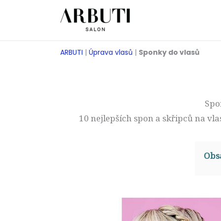
Přeskočit
na
obsah
ARBUTI
|
Úprava vlasů
|
Sponky do vlasů
Spo
10 nejlepších spon a skřipců na vl
Obs