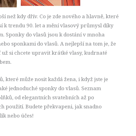
ší než kdy dřív. Co je zde nového a hlavně, které
sí k trendu 90. let a mění vlasový průmysl díky
Sponky do vlasů jsou k dostání v mnoha
nebo sponkami do vlasů. A nejlepší na tom je, že
už si chcete upravit krátké vlasy, kudrnaté
obem.
, které může nosit každá žena, i když jste je
také jednoduché sponky do vlasů. Seznam
plňků, od elegantních svatebních až po
ich použití. Budete překvapeni, jak snadno
lík nebo účes!