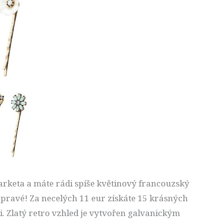
rketa a máte rádi spíše květinový francouzský
o pravé! Za necelých 11 eur získáte 15 krásných
. Zlatý retro vzhled je vytvořen galvanickým