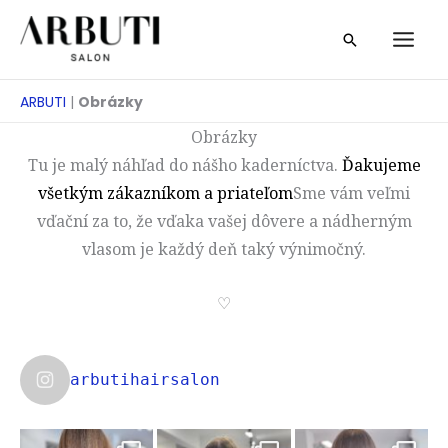
Prejsť
Vyhľadávan
na
obsah
ARBUTI
|
Obrázky
Obrázky
Tu je malý náhľad do nášho kaderníctva.
Ďakujeme
všetkým zákazníkom a priateľom
Sme vám veľmi
vďační za to, že vďaka vašej dôvere a nádherným
vlasom je každý deň taký výnimočný.
♡
arbutihairsalon