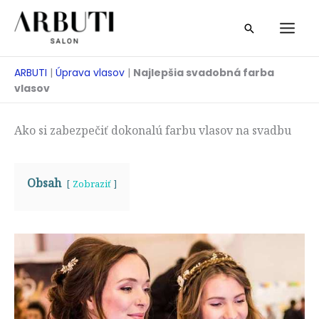
Prejsť
Vyhľadávan
na
obsah
ARBUTI
|
Úprava vlasov
|
Najlepšia svadobná farba
vlasov
Ako si zabezpečiť dokonalú farbu vlasov na svadbu
Obsah
Zobraziť