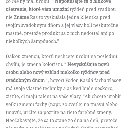
čo
nie
by mal urobiť. "
Nepokúšajte sa o hĺbkové
ošetrenie, ktoré vám umožní
týždeň pred svadbou
nie
Známe
Raz to vyskúšala jedna klientka pred
svojím svadobným dňom a jej vlasy boli neskutočne
mastné, pretože produkt sa z nich nedostal ani po
niekoľkých šampónoch."
Ďalšou zmenou, ktorú nechcete urobiť na poslednú
chvíľu, je zmena koloristu. "
Nevyskúšajte novú
osobu alebo nový vzhľad niekoľko týždňov pred
svadobným dňom
", hovorí Fodor. Každá farba vlasov
má svoje vlastné techniky a až keď bude neskoro,
zistíte, či majú talent na vaše vlasy. "Ak chcete urobiť
veľkú zmenu farby (napr. zo svetlej na tmavú alebo
tmavú), určite sa pozrite na tieto farebné zmeny.
Neočakávajte, že sa to stane zo dňa na deň, pretože