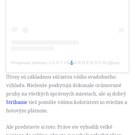
Príspevok zdieľaný J U S T I N
A N D E R S O N (@justinandersoncolor)
Účesy sú základnou súčasťou vášho svadobného
vzhľadu. Nielenže poskytujú dokonale orámované
pruhy na všetkých správnych miestach, ale aj dobrý
Strihanie
tiež pomôže vášmu koloristovi so sviežim a
hotovým plátnom.
Ale predstavte si toto: Práve ste vyhodili veľké