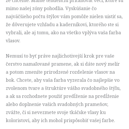
že chceme. Máme tendenciu priťahovať veci, ktoré sú
mimo našej zóny pohodlia. Vyskúšanie čo
najväčšieho počtu štýlov vám pomôže nielen uistiť sa,
že dôverujete vzhľadu a kaderníkovi, ktorého ste si
vybrali, ale aj tomu, ako na všetko vplýva vaša farba
vlasov.
Nemusí to byť práve najlichotivejší krok pre vaše
čerstvo namaľované pramene, ak si dáte nový melír
a potom zmeníte prirodzené rozdelenie vlasov na
bok. Chcete, aby vaša farba vyzerala čo najlepšie vo
zvolenom tvare a štruktúre vášho svadobného štýlu,
a ak sa rozhodnete použiť predĺženie na predĺženie
alebo doplnenie vašich svadobných prameňov,
zvážte, či si nevezmete svoje tkáčske vlasy ku
koloristovi, aby ich mohol prispôsobiť vašej farbe.