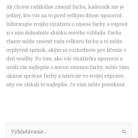
Ak chcete radikálne zmeniť farbu, kaderník nie je
jediný, kto vás na to pred veľkým dňom upozorní:
Informujte svojho vizážistu o zmene farby a vopred
si s ním dohodnite skúšku nového vzhľadu. Farba
vlasov môže zmeniť vašu celkovú farbu a to môže
ovplyvniť spôsob, akým sa rozhodnete pre líčenie v
deň svadby. Po tom, ako vás vizážistka upozorní a
uvidí vás najlepšie s novou zmenou farby, môže vám
ukázať správne farby a nástroje vo svojej súprave,
aby ste získali to najlepšie, čo vám môže ponúknuť.
V
y