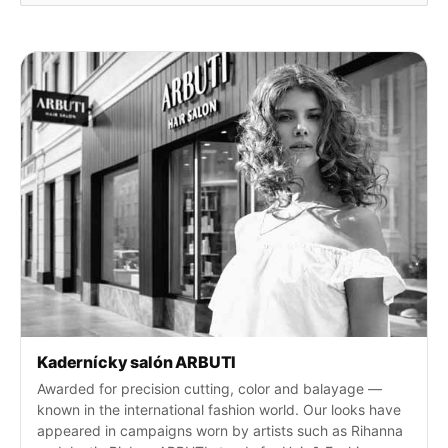
h
ľ
a
d
a
j
t
e
:
Kadernícky salón ARBUTI
Awarded for precision cutting, color and balayage —
known in the international fashion world. Our looks have
appeared in campaigns worn by artists such as Rihanna