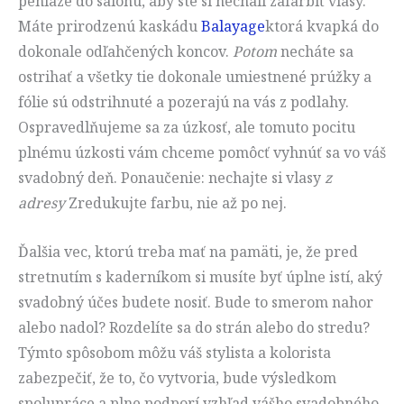
peniaze do salónu, aby ste si nechali zafarbiť vlasy.
Máte prirodzenú kaskádu
Balayage
ktorá kvapká do
dokonale odľahčených koncov.
Potom
necháte sa
ostrihať a všetky tie dokonale umiestnené prúžky a
fólie sú odstrihnuté a pozerajú na vás z podlahy.
Ospravedlňujeme sa za úzkosť, ale tomuto pocitu
plnému úzkosti vám chceme pomôcť vyhnúť sa vo váš
svadobný deň. Ponaučenie: nechajte si vlasy
z
adresy
Zredukujte farbu, nie až po nej.
Ďalšia vec, ktorú treba mať na pamäti, je, že pred
stretnutím s kaderníkom si musíte byť úplne istí, aký
svadobný účes budete nosiť. Bude to smerom nahor
alebo nadol? Rozdelíte sa do strán alebo do stredu?
Týmto spôsobom môžu váš stylista a kolorista
zabezpečiť, že to, čo vytvoria, bude výsledkom
spolupráce a plne podporí vzhľad vášho svadobného