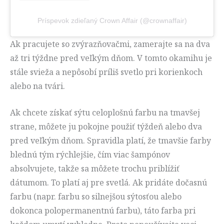
Príspevok zdieľaný Crown Affair (@crownaffair)
Ak pracujete so zvýrazňovačmi, zamerajte sa na dva
až tri týždne pred veľkým dňom. V tomto okamihu je
stále svieža a nepôsobí príliš svetlo pri korienkoch
alebo na tvári.
Ak chcete získať sýtu celoplošnú farbu na tmavšej
strane, môžete ju pokojne použiť týždeň alebo dva
pred veľkým dňom. Spravidla platí, že tmavšie farby
blednú tým rýchlejšie, čím viac šampónov
absolvujete, takže sa môžete trochu priblížiť
dátumom. To platí aj pre svetlá. Ak pridáte dočasnú
farbu (napr. farbu so silnejšou sýtosťou alebo
dokonca polopermanentnú farbu), táto farba pri