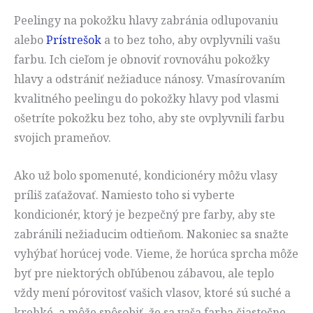
Peelingy na pokožku hlavy zabránia odlupovaniu
alebo
Prístrešok
a to bez toho, aby ovplyvnili vašu
farbu. Ich cieľom je obnoviť rovnováhu pokožky
hlavy a odstrániť nežiaduce nánosy. Vmasírovaním
kvalitného peelingu do pokožky hlavy pod vlasmi
ošetríte pokožku bez toho, aby ste ovplyvnili farbu
svojich prameňov.
Ako už bolo spomenuté, kondicionéry môžu vlasy
príliš zaťažovať. Namiesto toho si vyberte
kondicionér, ktorý je bezpečný pre farby, aby ste
zabránili nežiaducim odtieňom. Nakoniec sa snažte
vyhýbať horúcej vode. Vieme, že horúca sprcha môže
byť pre niektorých obľúbenou zábavou, ale teplo
vždy mení pórovitosť vašich vlasov, ktoré sú suché a
krehké, a môže spôsobiť, že sa vaša farba čiastočne