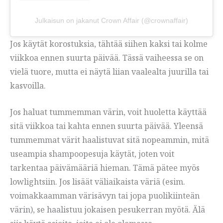
Julkaisun on jakanut Crown Affair (@crownaffair)
Jos käytät korostuksia, tähtää siihen kaksi tai kolme
viikkoa ennen suurta päivää. Tässä vaiheessa se on
vielä tuore, mutta ei näytä liian vaalealta juurilla tai
kasvoilla.
Jos haluat tummemman värin, voit huoletta käyttää
sitä viikkoa tai kahta ennen suurta päivää. Yleensä
tummemmat värit haalistuvat sitä nopeammin, mitä
useampia shampoopesuja käytät, joten voit
tarkentaa päivämääriä hieman. Tämä pätee myös
lowlightsiin. Jos lisäät väliaikaista väriä (esim.
voimakkaamman värisävyn tai jopa puolikiinteän
värin), se haalistuu jokaisen pesukerran myötä. Älä