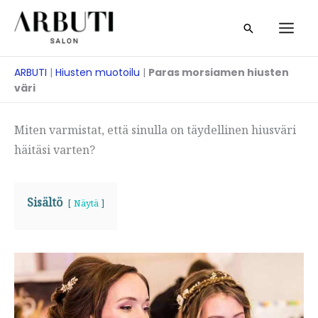
Siirry
Etsi
sisältöön
ARBUTI
|
Hiusten muotoilu
|
Paras morsiamen hiusten
väri
Miten varmistat, että sinulla on täydellinen hiusväri
häitäsi varten?
Sisältö
Näytä