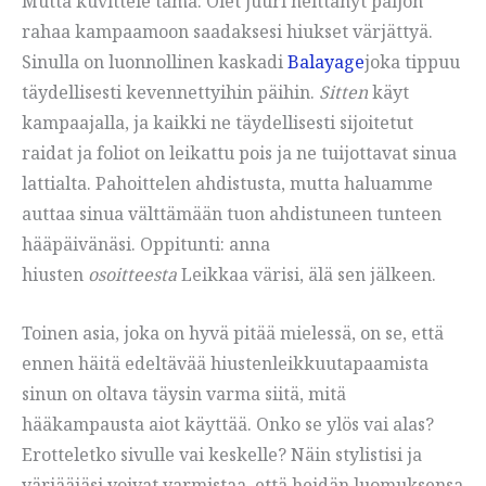
Mutta kuvittele tämä: Olet juuri heittänyt paljon
rahaa kampaamoon saadaksesi hiukset värjättyä.
Sinulla on luonnollinen kaskadi
Balayage
joka tippuu
täydellisesti kevennettyihin päihin.
Sitten
käyt
kampaajalla, ja kaikki ne täydellisesti sijoitetut
raidat ja foliot on leikattu pois ja ne tuijottavat sinua
lattialta. Pahoittelen ahdistusta, mutta haluamme
auttaa sinua välttämään tuon ahdistuneen tunteen
hääpäivänäsi. Oppitunti: anna
hiusten
osoitteesta
Leikkaa värisi, älä sen jälkeen.
Toinen asia, joka on hyvä pitää mielessä, on se, että
ennen häitä edeltävää hiustenleikkuutapaamista
sinun on oltava täysin varma siitä, mitä
hääkampausta aiot käyttää. Onko se ylös vai alas?
Erotteletko sivulle vai keskelle? Näin stylistisi ja
värjääjäsi voivat varmistaa, että heidän luomuksensa