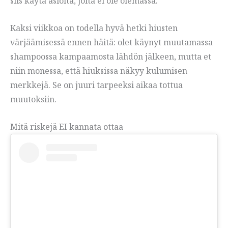
siis käytä asioita, joita ei ole olemassa.
Kaksi viikkoa on todella hyvä hetki hiusten
värjäämisessä ennen häitä: olet käynyt muutamassa
shampoossa kampaamosta lähdön jälkeen, mutta et
niin monessa, että hiuksissa näkyy kulumisen
merkkejä. Se on juuri tarpeeksi aikaa tottua
muutoksiin.
Mitä riskejä EI kannata ottaa