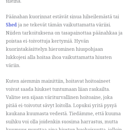
sileinä.
Päänahan kuorinnat estävät sinua hilseilemästä tai
Shed
ja ne tekevät tämän vaikuttamatta väriisi.
Niiden tarkoituksena on tasapainottaa päänahkaa ja
poistaa ei-toivottuja kertymiä. Hyvän
kuorintakäsittelyn hierominen hiuspohjaan
lukkojesi alla hoitaa ihoa vaikuttamatta hiusten
väriin.
Kuten aiemmin mainittiin, hoitavat hoitoaineet
voivat saada hiukset tuntumaan liian raskailta.
Valitse sen sijaan väriturvallinen hoitoaine, joka
pitää ei-toivotut sävyt loitolla. Lopuksi yritä pysyä
kaukana kuumasta vedestä. Tiedämme, että kuuma
suihku voi olla joidenkin suosima harrastus, mutta
kuumuus muuttaa aina hiusten huokoisuutta, jolloin