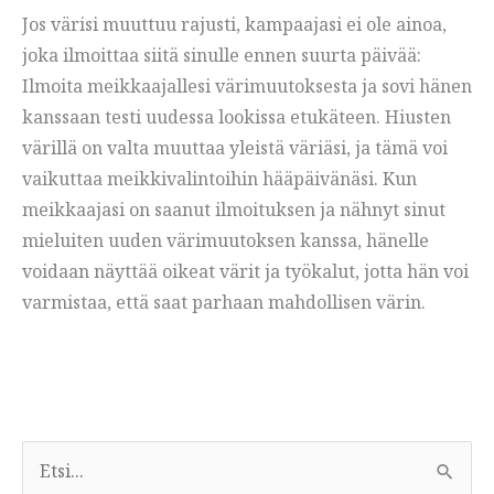
Jos värisi muuttuu rajusti, kampaajasi ei ole ainoa,
joka ilmoittaa siitä sinulle ennen suurta päivää:
Ilmoita meikkaajallesi värimuutoksesta ja sovi hänen
kanssaan testi uudessa lookissa etukäteen. Hiusten
värillä on valta muuttaa yleistä väriäsi, ja tämä voi
vaikuttaa meikkivalintoihin hääpäivänäsi. Kun
meikkaajasi on saanut ilmoituksen ja nähnyt sinut
mieluiten uuden värimuutoksen kanssa, hänelle
voidaan näyttää oikeat värit ja työkalut, jotta hän voi
varmistaa, että saat parhaan mahdollisen värin.
E
t