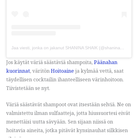
Jaa viesti, jonka on jakanut SHANINA SHAIK (@shaninamshaik)
Jos käytät väriä säästäviä shampoita,
Päänahan
kuorinnat
, väritön
Hoitoaine
ja kylmää vettä, saat
täydellisen cocktailin ihanteelliseen värinhoitoon.
Tiivistetään se nyt.
Väriä säästävät shampoot ovat itsestään selviä. Ne on
valmistettu ilman sulfaatteja, jotta hiussuortesi eivät
menettäisi uutta sävyään. Sen sijaan niissä on
hoitavia aineita, jotka pitävät kynsinauhat silkkisen