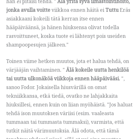
hän
ei
pitäisi tehdä. "
Älä yritä syvä ilmastointihoito,
jonka avulla voitte
viikkoa ennen häitä ei
Tuttu
Eräs
asiakkaani kokeili tätä kerran itse ennen
hääpäiväänsä, ja hänen hiuksensa olivat todella
rasvoittuneet, koska tuote ei lähtenyt pois useiden
shampoopesujen jälkeen."
Toinen viime hetken muutos, jota et halua tehdä, on
värjääjän vaihtaminen. "
Älä kokeile uutta henkilöä
tai uutta ulkonäköä viikkoja ennen hääpäivääsi.
",
sanoo Fodor. Jokaisella hiusvärillä on omat
tekniikkansa, etkä tiedä, ovatko ne lahjakkaita
hiuksillesi, ennen kuin on liian myöhäistä. "Jos haluat
tehdä ison muutoksen väriisi (esim. vaaleasta
tummaan tai tummasta tummaksi), varmista, että
tutkit näitä värimuutoksia. Älä odota, että tämä