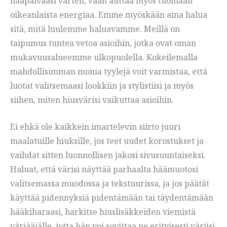
hääpäivääsi varten, vaan auttaa myös tuomaan
oikeanlaista energiaa. Emme myöskään aina halua
sitä, mitä luulemme haluavamme. Meillä on
taipumus tuntea vetoa asioihin, jotka ovat oman
mukavuusalueemme ulkopuolella. Kokeilemalla
mahdollisimman monia tyylejä voit varmistaa, että
luotat valitsemaasi lookkiin ja stylistiisi ja myös
siihen, miten hiusvärisi vaikuttaa asioihin.
Ei ehkä ole kaikkein imartelevin siirto juuri
maalatuille hiuksille, jos teet uudet korostukset ja
vaihdat sitten luonnollisen jakosi sivusuuntaiseksi.
Haluat, että värisi näyttää parhaalta häämuotosi
valitsemassa muodossa ja tekstuurissa, ja jos päätät
käyttää pidennyksiä pidentämään tai täydentämään
hääkiharaasi, harkitse hiuslisäkkeiden viemistä
värjääjälle, jotta hän voi sovittaa ne erityisesti väriisi.