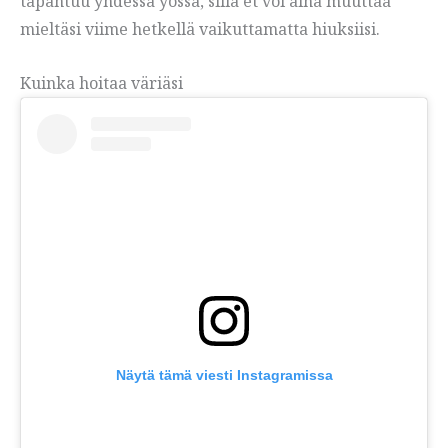
tapahtuu yhdessä yössä, sillä et voi aina muuttaa
mieltäsi viime hetkellä vaikuttamatta hiuksiisi.
Kuinka hoitaa väriäsi
Näytä tämä viesti Instagramissa