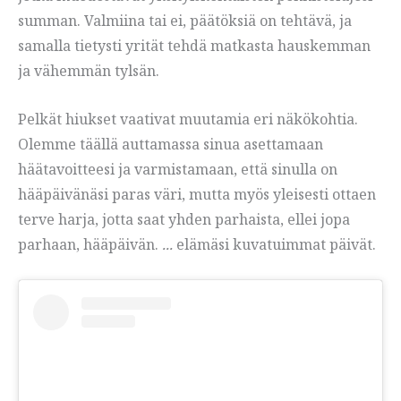
summan. Valmiina tai ei, päätöksiä on tehtävä, ja
samalla tietysti yrität tehdä matkasta hauskemman
ja vähemmän tylsän.
Pelkät hiukset vaativat muutamia eri näkökohtia.
Olemme täällä auttamassa sinua asettamaan
häätavoitteesi ja varmistamaan, että sinulla on
hääpäivänäsi paras väri, mutta myös yleisesti ottaen
terve harja, jotta saat yhden parhaista, ellei jopa
parhaan, hääpäivän.
...
elämäsi kuvatuimmat päivät.