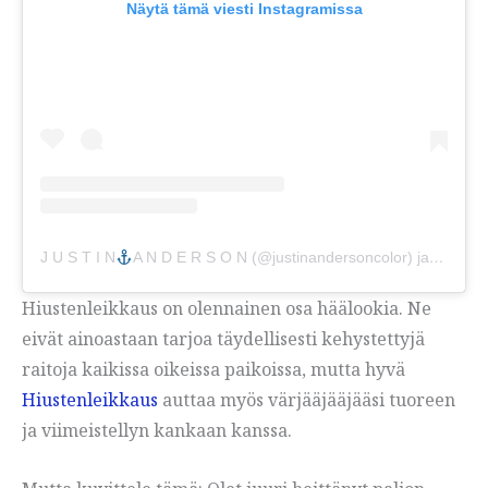
Näytä tämä viesti Instagramissa
J U S T I N
A N D E R S O N (@justinandersoncolor) jakama viesti.
Hiustenleikkaus on olennainen osa häälookia. Ne
eivät ainoastaan tarjoa täydellisesti kehystettyjä
raitoja kaikissa oikeissa paikoissa, mutta hyvä
Hiustenleikkaus
auttaa myös värjääjääjääsi tuoreen
ja viimeistellyn kankaan kanssa.