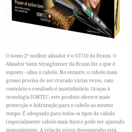
O nosso 2º melhor alisador é o ST710 da Braun. O
Alisador Satin Straightener da Braun faz o que é
suposto - alisa o cabelo. No entanto, o cabelo mais
grosso precisa de ser cruzado várias vezes, caso
contrário o resultado é insatisfatório. Graças à
tecnologia IONTEC, este produto oferece mais
protecção e hidratação para o cabelo ao mesmo
tempo. É adequado para todos os tipos de cabelo
(especialmente cabelo mais fino) e pode ser ajustado
manualmente. A relação preço-desempenho está,