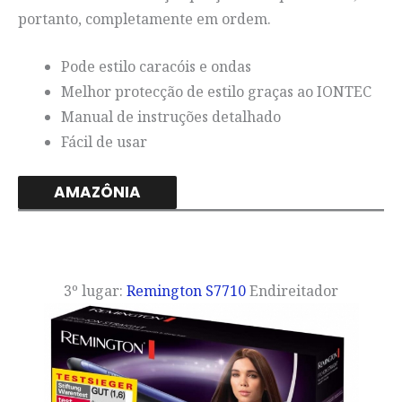
portanto, completamente em ordem.
Pode estilo caracóis e ondas
Melhor protecção de estilo graças ao IONTEC
Manual de instruções detalhado
Fácil de usar
AMAZÔNIA
3º lugar:
Remington S7710
Endireitador