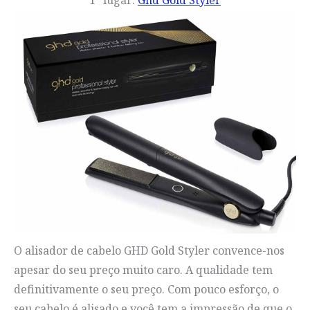
1º lugar:
Ghd Gold Styler
O alisador de cabelo GHD Gold Styler convence-nos
apesar do seu preço muito caro. A qualidade tem
definitivamente o seu preço. Com pouco esforço, o
seu cabelo é alisado e você tem a impressão de que o