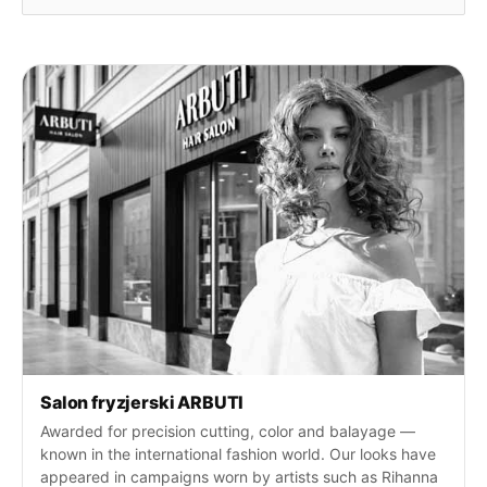
a
r
c
h
f
o
r
:
Salon fryzjerski ARBUTI
Awarded for precision cutting, color and balayage —
known in the international fashion world. Our looks have
appeared in campaigns worn by artists such as Rihanna