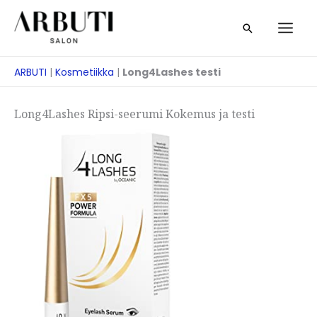
Siirry
Etsi
sisältöön
ARBUTI
|
Kosmetiikka
|
Long4Lashes testi
Long4Lashes Ripsi-seerumi Kokemus ja testi