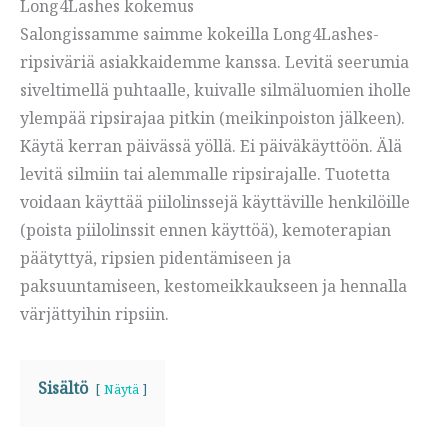
Long4Lashes kokemus
Salongissamme saimme kokeilla Long4Lashes-
ripsiväriä asiakkaidemme kanssa. Levitä seerumia
siveltimellä puhtaalle, kuivalle silmäluomien iholle
ylempää ripsirajaa pitkin (meikinpoiston jälkeen).
Käytä kerran päivässä yöllä. Ei päiväkäyttöön. Älä
levitä silmiin tai alemmalle ripsirajalle. Tuotetta
voidaan käyttää piilolinssejä käyttäville henkilöille
(poista piilolinssit ennen käyttöä), kemoterapian
päätyttyä, ripsien pidentämiseen ja
paksuuntamiseen, kestomeikkaukseen ja hennalla
värjättyihin ripsiin.
Sisältö
Näytä