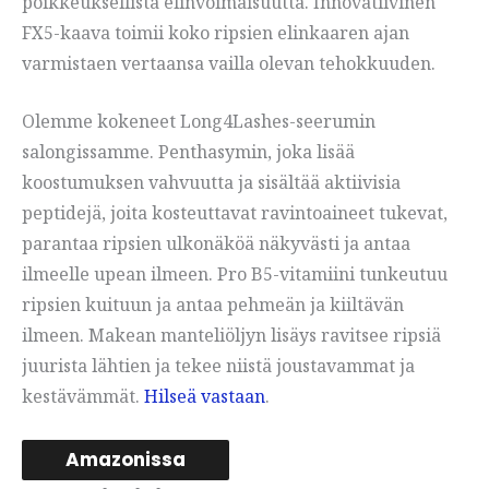
poikkeuksellista elinvoimaisuutta. Innovatiivinen
FX5-kaava toimii koko ripsien elinkaaren ajan
varmistaen vertaansa vailla olevan tehokkuuden.
Olemme kokeneet Long4Lashes-seerumin
salongissamme. Penthasymin, joka lisää
koostumuksen vahvuutta ja sisältää aktiivisia
peptidejä, joita kosteuttavat ravintoaineet tukevat,
parantaa ripsien ulkonäköä näkyvästi ja antaa
ilmeelle upean ilmeen. Pro B5-vitamiini tunkeutuu
ripsien kuituun ja antaa pehmeän ja kiiltävän
ilmeen. Makean manteliöljyn lisäys ravitsee ripsiä
juurista lähtien ja tekee niistä joustavammat ja
kestävämmät.
Hilseä vastaan
.
Amazonissa