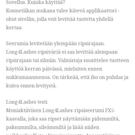
Sovellus. Kuinka käyttää?
Kosmetiikan mukana tulee kätevä applikaattori -
ohut sivellin, jolla voit levittää tuotetta yhdellä
kertaa.
Seerumia levitetään ylempään ripsirajaan.
Long4Lashes-ripsiväriä ei saa levittää alempaan
ripsirajaan tai silmiin. Valmistaja suosittelee tuotteen
käyttöä kerran päivässä, mieluiten ennen
nukkumaanmenoa. On tärkeää, että iho on puhdas ja
kuiva ennen levitystä.
Long4Lashes testi
Moniaktiivinen Long4Lashes-ripsiseerumi FX5-
kaavalla, joka saa ripset näyttämään pidemmiltä,
paksummilta, sileämmiltä ja lisää niiden