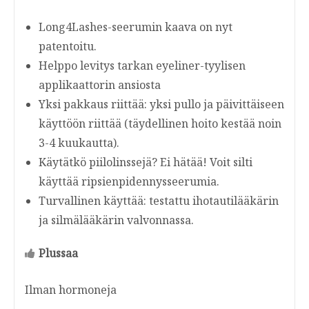
Long4Lashes-seerumin kaava on nyt
patentoitu.
Helppo levitys tarkan eyeliner-tyylisen
applikaattorin ansiosta
Yksi pakkaus riittää: yksi pullo ja päivittäiseen
käyttöön riittää (täydellinen hoito kestää noin
3-4 kuukautta).
Käytätkö piilolinssejä? Ei hätää! Voit silti
käyttää ripsienpidennysseerumia.
Turvallinen käyttää: testattu ihotautilääkärin
ja silmälääkärin valvonnassa.
Plussaa
Ilman hormoneja