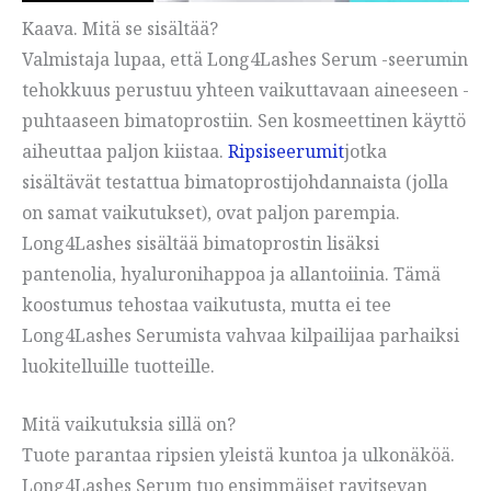
Kaava. Mitä se sisältää?
Valmistaja lupaa, että Long4Lashes Serum -seerumin
tehokkuus perustuu yhteen vaikuttavaan aineeseen -
puhtaaseen bimatoprostiin. Sen kosmeettinen käyttö
aiheuttaa paljon kiistaa.
Ripsiseerumit
jotka
sisältävät testattua bimatoprostijohdannaista (jolla
on samat vaikutukset), ovat paljon parempia.
Long4Lashes sisältää bimatoprostin lisäksi
pantenolia, hyaluronihappoa ja allantoiinia. Tämä
koostumus tehostaa vaikutusta, mutta ei tee
Long4Lashes Serumista vahvaa kilpailijaa parhaiksi
luokitelluille tuotteille.
Mitä vaikutuksia sillä on?
Tuote parantaa ripsien yleistä kuntoa ja ulkonäköä.
Long4Lashes Serum tuo ensimmäiset ravitsevan