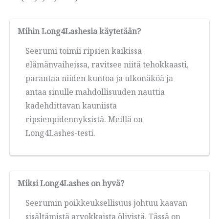
Mihin Long4Lashesia käytetään?
Seerumi toimii ripsien kaikissa
elämänvaiheissa, ravitsee niitä tehokkaasti,
parantaa niiden kuntoa ja ulkonäköä ja
antaa sinulle mahdollisuuden nauttia
kadehdittavan kauniista
ripsienpidennyksistä. Meillä on
Long4Lashes-testi.
Miksi Long4Lashes on hyvä?
Seerumin poikkeuksellisuus johtuu kaavan
sisältämistä arvokkaista öljyistä. Tässä on