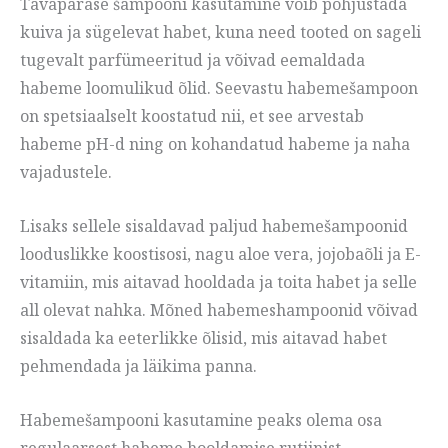
Tavapärase šampooni kasutamine võib põhjustada
kuiva ja sügelevat habet, kuna need tooted on sageli
tugevalt parfümeeritud ja võivad eemaldada
habeme loomulikud õlid. Seevastu habemešampoon
on spetsiaalselt koostatud nii, et see arvestab
habeme pH-d ning on kohandatud habeme ja naha
vajadustele.
Lisaks sellele sisaldavad paljud habemešampoonid
looduslikke koostisosi, nagu aloe vera, jojobaõli ja E-
vitamiin, mis aitavad hooldada ja toita habet ja selle
all olevat nahka. Mõned habemeshampoonid võivad
sisaldada ka eeterlikke õlisid, mis aitavad habet
pehmendada ja läikima panna.
Habemešampooni kasutamine peaks olema osa
regulaarsest habeme hooldamise rutiinist.