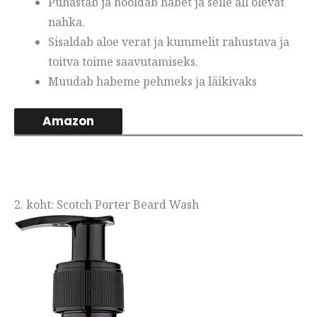
Puhastab ja hooldab habet ja selle all olevat
nahka.
Sisaldab aloe verat ja kummelit rahustava ja
toitva toime saavutamiseks.
Muudab habeme pehmeks ja läikivaks
Amazon
2. koht: Scotch Porter Beard Wash