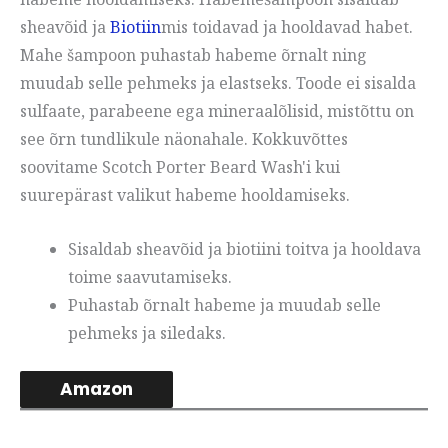
sheavõid ja
Biotiin
mis toidavad ja hooldavad habet.
Mahe šampoon puhastab habeme õrnalt ning
muudab selle pehmeks ja elastseks. Toode ei sisalda
sulfaate, parabeene ega mineraalõlisid, mistõttu on
see õrn tundlikule näonahale. Kokkuvõttes
soovitame Scotch Porter Beard Wash'i kui
suurepärast valikut habeme hooldamiseks.
Sisaldab sheavõid ja biotiini toitva ja hooldava
toime saavutamiseks.
Puhastab õrnalt habeme ja muudab selle
pehmeks ja siledaks.
Amazon