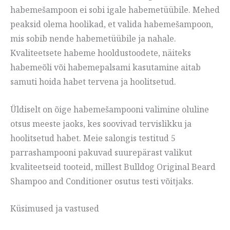
habemešampoon ei sobi igale habemetüübile. Mehed
peaksid olema hoolikad, et valida habemešampoon,
mis sobib nende habemetüübile ja nahale.
Kvaliteetsete habeme hooldustoodete, näiteks
habemeõli või habemepalsami kasutamine aitab
samuti hoida habet tervena ja hoolitsetud.
Üldiselt on õige habemešampooni valimine oluline
otsus meeste jaoks, kes soovivad tervislikku ja
hoolitsetud habet. Meie salongis testitud 5
parrashampooni pakuvad suurepärast valikut
kvaliteetseid tooteid, millest Bulldog Original Beard
Shampoo and Conditioner osutus testi võitjaks.
Küsimused ja vastused