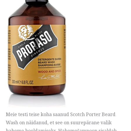
Meie testi teise koha saanud Scotch Porter Beard
Wash on näidanud, et see on suurepärane valik
habeme hooldamiseks. Habemešampoon sisaldab