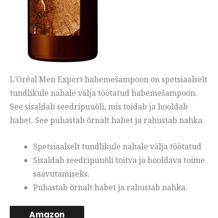
L'Oréal Men Expert habemešampoon on spetsiaalselt
tundlikule nahale välja töötatud habemešampoon.
See sisaldab seedripuuõli, mis toidab ja hooldab
habet. See puhastab õrnalt habet ja rahustab nahka.
Spetsiaalselt tundlikule nahale välja töötatud
Sisaldab seedripuuõli toitva ja hooldava toime
saavutamiseks.
Puhastab õrnalt habet ja rahustab nahka.
Amazon