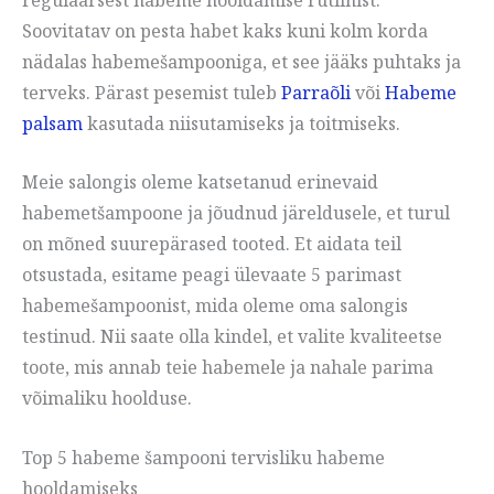
Soovitatav on pesta habet kaks kuni kolm korda
nädalas habemešampooniga, et see jääks puhtaks ja
terveks. Pärast pesemist tuleb
Parraõli
või
Habeme
palsam
kasutada niisutamiseks ja toitmiseks.
Meie salongis oleme katsetanud erinevaid
habemetšampoone ja jõudnud järeldusele, et turul
on mõned suurepärased tooted. Et aidata teil
otsustada, esitame peagi ülevaate 5 parimast
habemešampoonist, mida oleme oma salongis
testinud. Nii saate olla kindel, et valite kvaliteetse
toote, mis annab teie habemele ja nahale parima
võimaliku hoolduse.
Top 5 habeme šampooni tervisliku habeme
hooldamiseks