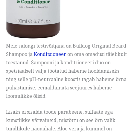
Meie salongi testivõitjana on Bulldog Original Beard
Shampoo ja
Konditsioneer
on oma omadusi täielikult
tõestanud. Šampooni ja konditsioneeri duo on
spetsiaalselt välja töötatud habeme hooldamiseks
ning selle pH-neutraalne koostis tagab habeme õrna
puhastamise, eemaldamata seejuures habeme
loomulikke õlisid.
Lisaks ei sisalda toode parabeene, sulfaate ega
kunstlikke värvaineid, mistõttu on see õrn valik
tundlikule näonahale. Aloe vera ja kummel on