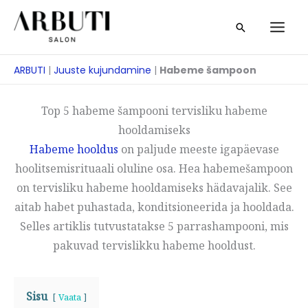
Skip
Otsi
to
content
ARBUTI
|
Juuste kujundamine
|
Habeme šampoon
Top 5 habeme šampooni tervisliku habeme
hooldamiseks
Habeme hooldus
on paljude meeste igapäevase
hoolitsemisrituaali oluline osa. Hea habemešampoon
on tervisliku habeme hooldamiseks hädavajalik. See
aitab habet puhastada, konditsioneerida ja hooldada.
Selles artiklis tutvustatakse 5 parrashampooni, mis
pakuvad tervislikku habeme hooldust.
Sisu
Vaata