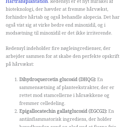
Hårtransplantation
. Redensyl er et nyt mirakel af
bioteknologi, der hævder at fremme hårvækst,
forhindre hårtab og også behandle alopecia. Det har
også vist sig at virke bedre end minoxidil, og i
modsætning til minoxidil er det ikke irriterende.
Redensyl indeholder fire nøgleingredienser, der
arbejder sammen for at skabe den perfekte opskrift
på hårvækst:
Dihydroquercetin glucosid (DHQG):
En
sammensætning af planteekstrakter, der er
rettet mod stamcellerne i hårsækkene og
fremmer celledeling.
Epigallocatechin gallatglucosid (EGCG2):
En
antiinflammatorisk ingrediens, der holder
hovedbunden sund og glad ved at fjerne frie