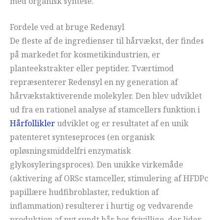
med organisk syntese.
Fordele ved at bruge Redensyl
De fleste af de ingredienser til hårvækst, der findes
på markedet for kosmetikindustrien, er
planteekstrakter eller peptider. Tværtimod
repræsenterer Redensyl en ny generation af
hårvækstaktiverende molekyler. Den blev udviklet
ud fra en rationel analyse af stamcellers funktion i
Hårfollikler
udviklet og er resultatet af en unik
patenteret synteseproces (en organisk
opløsningsmiddelfri enzymatisk
glykosyleringsproces). Den unikke virkemåde
(aktivering af ORSc stamceller, stimulering af HFDPc
papillære hudfibroblaster, reduktion af
inflammation) resulterer i hurtig og vedvarende
produktion af nyt sundt hår hos frivillige, der lider