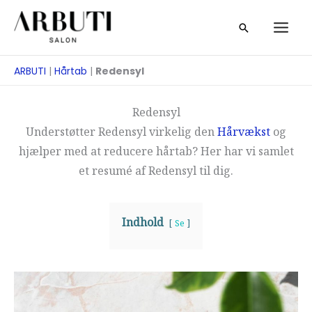
Gå
Søg
til
på
indhold
ARBUTI
|
Hårtab
|
Redensyl
Redensyl
Understøtter Redensyl virkelig den
Hårvækst
og
hjælper med at reducere hårtab? Her har vi samlet
et resumé af Redensyl til dig.
Indhold
Se