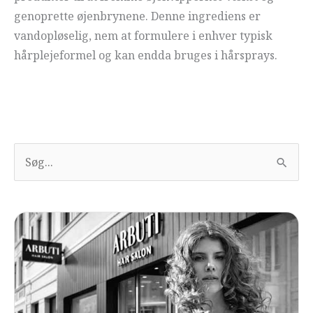
genoprette øjenbrynene. Denne ingrediens er
vandopløselig, nem at formulere i enhver typisk
hårplejeformel og kan endda bruges i hårsprays.
S
ø
g
e
f
t
e
r
: