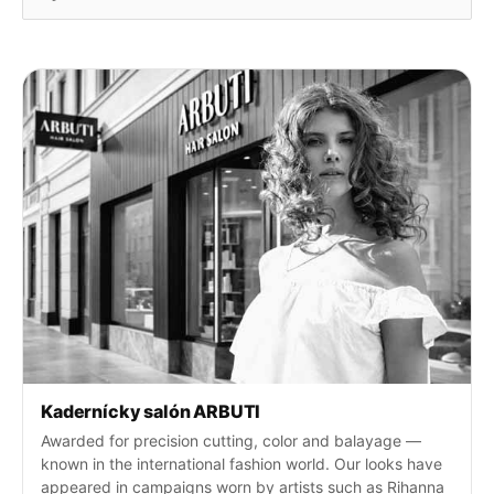
y
h
ľ
a
d
a
j
t
e
:
Kadernícky salón ARBUTI
Awarded for precision cutting, color and balayage —
known in the international fashion world. Our looks have
appeared in campaigns worn by artists such as Rihanna