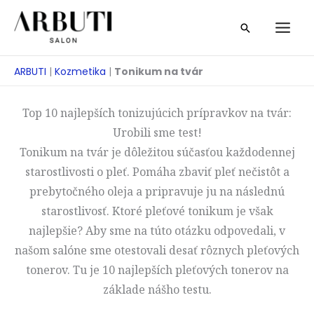
Prejsť
Vyhľadávan
na
obsah
ARBUTI
|
Kozmetika
|
Tonikum na tvár
Top 10 najlepších tonizujúcich prípravkov na tvár:
Urobili sme test!
Tonikum na tvár je dôležitou súčasťou každodennej
starostlivosti o pleť. Pomáha zbaviť pleť nečistôt a
prebytočného oleja a pripravuje ju na následnú
starostlivosť. Ktoré pleťové tonikum je však
najlepšie? Aby sme na túto otázku odpovedali, v
našom salóne sme otestovali desať rôznych pleťových
tonerov. Tu je 10 najlepších pleťových tonerov na
základe nášho testu.