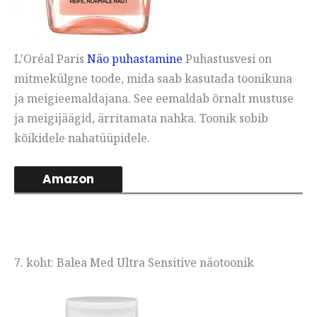
L'Oréal Paris
Näo puhastamine
Puhastusvesi on
mitmekülgne toode, mida saab kasutada toonikuna
ja meigieemaldajana. See eemaldab õrnalt mustuse
ja meigijäägid, ärritamata nahka. Toonik sobib
kõikidele nahatüüpidele.
Amazon
7. koht: Balea Med Ultra Sensitive näotoonik