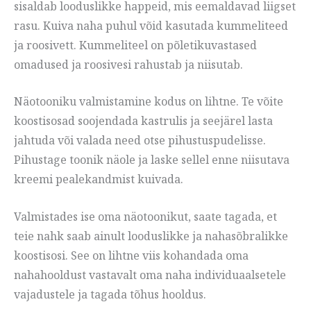
sisaldab looduslikke happeid, mis eemaldavad liigset
rasu. Kuiva naha puhul võid kasutada kummeliteed
ja roosivett. Kummeliteel on põletikuvastased
omadused ja roosivesi rahustab ja niisutab.
Näotooniku valmistamine kodus on lihtne. Te võite
koostisosad soojendada kastrulis ja seejärel lasta
jahtuda või valada need otse pihustuspudelisse.
Pihustage toonik näole ja laske sellel enne niisutava
kreemi pealekandmist kuivada.
Valmistades ise oma näotoonikut, saate tagada, et
teie nahk saab ainult looduslikke ja nahasõbralikke
koostisosi. See on lihtne viis kohandada oma
nahahooldust vastavalt oma naha individuaalsetele
vajadustele ja tagada tõhus hooldus.