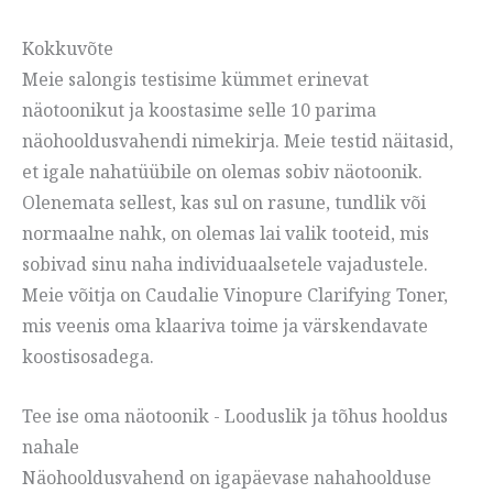
Kokkuvõte
Meie salongis testisime kümmet erinevat
näotoonikut ja koostasime selle 10 parima
näohooldusvahendi nimekirja. Meie testid näitasid,
et igale nahatüübile on olemas sobiv näotoonik.
Olenemata sellest, kas sul on rasune, tundlik või
normaalne nahk, on olemas lai valik tooteid, mis
sobivad sinu naha individuaalsetele vajadustele.
Meie võitja on Caudalie Vinopure Clarifying Toner,
mis veenis oma klaariva toime ja värskendavate
koostisosadega.
Tee ise oma näotoonik - Looduslik ja tõhus hooldus
nahale
Näohooldusvahend on igapäevase nahahoolduse