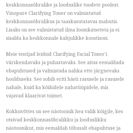
keskkonnasõbralike ja looduslike toodete poolest.
Vinopure Clarifying Toner on valmistatud
keskkonnasõbralikus ja taaskasutatavas mahutis.
Lisaks on see valmistatud ilma loomkatseteta ja ei
sisalda ka keskkonnale kahjulikke koostisosi.
Meie testijad leidsid Clarifying Facial Toner'i
värskendavaks ja puhastavaks. See aitas eemaldada
ebapuhtused ja valmistada nahka ette järgnevaks
hoolduseks. See sobib eriti hästi rasusele ja rasusele
nahale, kuid ka kõikidele nahatüüpidele, mis
vajavad klaarivat toimet.
Kokkuvõttes on see näotoonik hea valik kõigile, kes
otsivad keskkonnasõbralikku ja looduslikku
näotoonikut, mis eemaldab tõhusalt ebapuhtuse ja