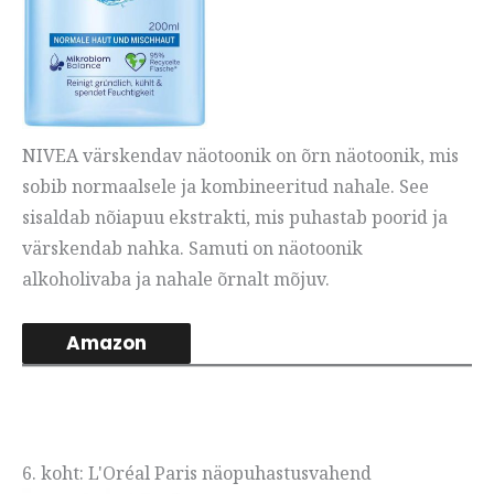
NIVEA värskendav näotoonik on õrn näotoonik, mis
sobib normaalsele ja kombineeritud nahale. See
sisaldab nõiapuu ekstrakti, mis puhastab poorid ja
värskendab nahka. Samuti on näotoonik
alkoholivaba ja nahale õrnalt mõjuv.
Amazon
6. koht: L'Oréal Paris näopuhastusvahend