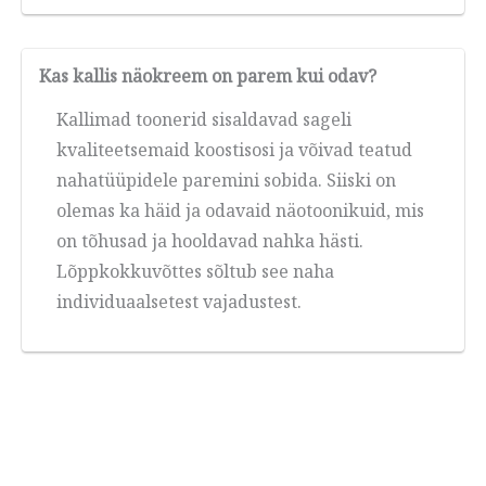
Kas kallis näokreem on parem kui odav?
Kallimad toonerid sisaldavad sageli
kvaliteetsemaid koostisosi ja võivad teatud
nahatüüpidele paremini sobida. Siiski on
olemas ka häid ja odavaid näotoonikuid, mis
on tõhusad ja hooldavad nahka hästi.
Lõppkokkuvõttes sõltub see naha
individuaalsetest vajadustest.