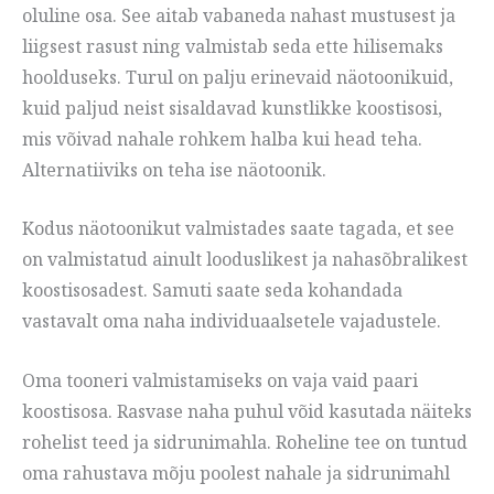
oluline osa. See aitab vabaneda nahast mustusest ja
liigsest rasust ning valmistab seda ette hilisemaks
hoolduseks. Turul on palju erinevaid näotoonikuid,
kuid paljud neist sisaldavad kunstlikke koostisosi,
mis võivad nahale rohkem halba kui head teha.
Alternatiiviks on teha ise näotoonik.
Kodus näotoonikut valmistades saate tagada, et see
on valmistatud ainult looduslikest ja nahasõbralikest
koostisosadest. Samuti saate seda kohandada
vastavalt oma naha individuaalsetele vajadustele.
Oma tooneri valmistamiseks on vaja vaid paari
koostisosa. Rasvase naha puhul võid kasutada näiteks
rohelist teed ja sidrunimahla. Roheline tee on tuntud
oma rahustava mõju poolest nahale ja sidrunimahl