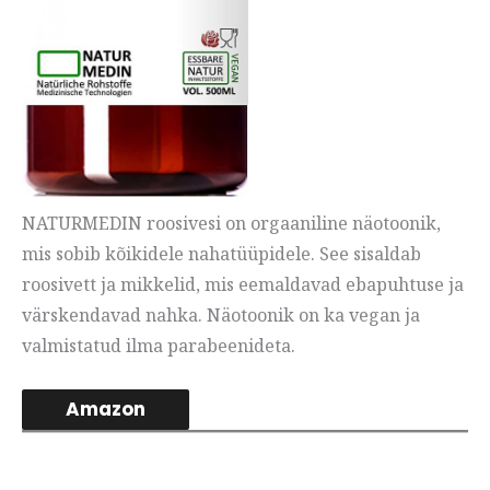
NATURMEDIN roosivesi on orgaaniline näotoonik,
mis sobib kõikidele nahatüüpidele. See sisaldab
roosivett ja mikkelid, mis eemaldavad ebapuhtuse ja
värskendavad nahka. Näotoonik on ka vegan ja
valmistatud ilma parabeenideta.
Amazon