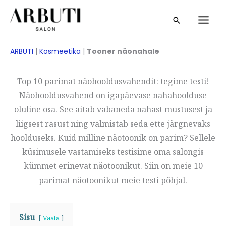
Skip
Otsi
to
content
ARBUTI
|
Kosmeetika
|
Tooner näonahale
Top 10 parimat näohooldusvahendit: tegime testi!
Näohooldusvahend on igapäevase nahahoolduse
oluline osa. See aitab vabaneda nahast mustusest ja
liigsest rasust ning valmistab seda ette järgnevaks
hoolduseks. Kuid milline näotoonik on parim? Sellele
küsimusele vastamiseks testisime oma salongis
kümmet erinevat näotoonikut. Siin on meie 10
parimat näotoonikut meie testi põhjal.
Sisu
Vaata