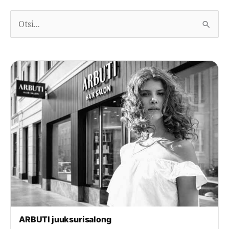
O
t
s
i
:
ARBUTI juuksurisalong