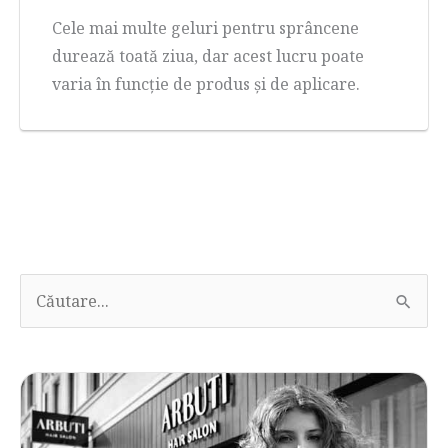
Cele mai multe geluri pentru sprâncene
durează toată ziua, dar acest lucru poate
varia în funcție de produs și de aplicare.
C
ă
u
t
a
ț
i