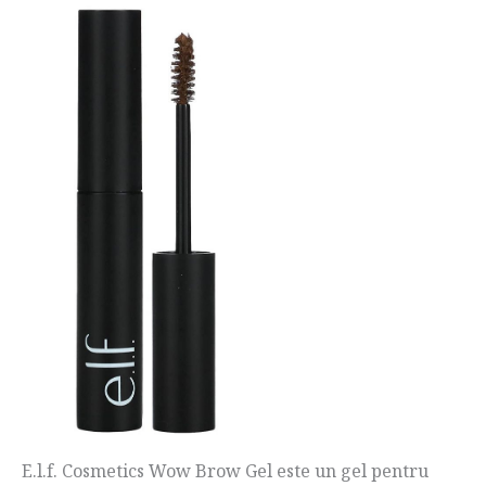
E.l.f. Cosmetics Wow Brow Gel este un gel pentru