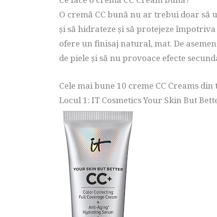
O cremă CC bună nu ar trebui doar să uni
și să hidrateze și să protejeze împotriva 
ofere un finisaj natural, mat. De asemene
de piele și să nu provoace efecte secunda
Cele mai bune 10 creme CC Creams din t
Locul 1: IT Cosmetics Your Skin But Bet