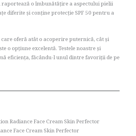
și raportează o îmbunătățire a aspectului pielii
țe diferite și conține protecție SPF 50 pentru a
care oferă atât o acoperire puternică, cât și
ste o opțiune excelentă. Testele noastre și
rmă eficiența, făcându-l unul dintre favoriții de pe
tion Radiance Face Cream Skin Perfector
iance Face Cream Skin Perfector