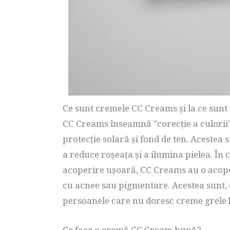
Ce sunt cremele CC Creams și la ce sunt 
CC Creams înseamnă "corecție a culorii"
protecție solară și fond de ten. Acestea 
a reduce roșeața și a ilumina pielea. În
acoperire ușoară, CC Creams au o acope
cu acnee sau pigmentare. Acestea sunt,
persoanele care nu doresc creme grele
Ce face o cremă CC Cream bună?