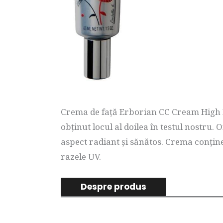
Crema de față Erborian CC Cream High D
obținut locul al doilea în testul nostru. 
aspect radiant și sănătos. Crema conțin
razele UV.
Despre produs