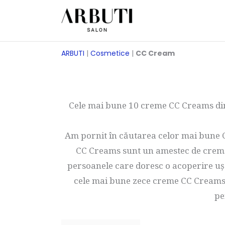
Treci
la
conținut
ARBUTI
|
Cosmetice
|
CC Cream
Cele mai bune 10 creme CC Creams din
Am pornit în căutarea celor mai bune C
CC Creams sunt un amestec de cremă
persoanele care doresc o acoperire uș
cele mai bune zece creme CC Creams c
pe