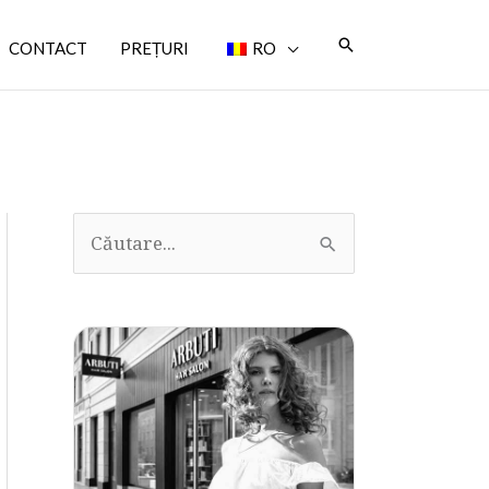
Căutare
CONTACT
PREȚURI
RO
C
ă
u
t
a
ț
i
: