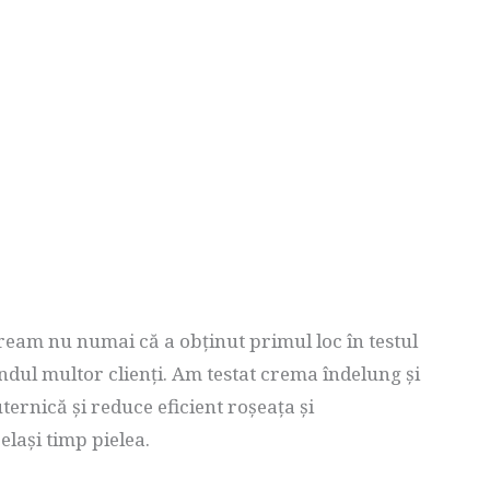
ream nu numai că a obținut primul loc în testul
ândul multor clienți. Am testat crema îndelung și
ernică și reduce eficient roșeața și
elași timp pielea.