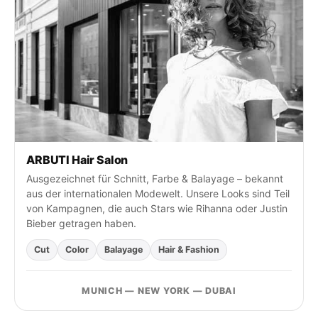
i
e
n
a
c
h
:
ARBUTI Hair Salon
Ausgezeichnet für Schnitt, Farbe & Balayage – bekannt
aus der internationalen Modewelt. Unsere Looks sind Teil
von Kampagnen, die auch Stars wie Rihanna oder Justin
Bieber getragen haben.
Cut
Color
Balayage
Hair & Fashion
MUNICH — NEW YORK — DUBAI