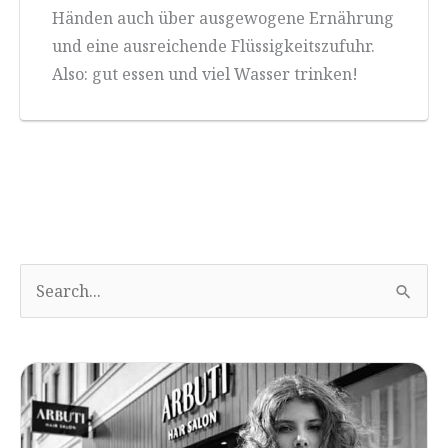
Händen auch über ausgewogene Ernährung
und eine ausreichende Flüssigkeitszufuhr.
Also: gut essen und viel Wasser trinken!
S
u
c
h
e
n
S