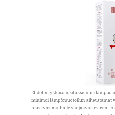
Ehdoton ykkössuosituksemme lämpösuo
minimoi lämpömuotoilun aiheuttamat vau
hiuskynsinauhalle suojaavan esteen, jok