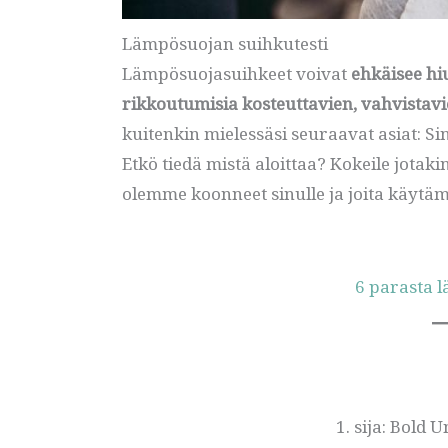
Lämpösuojan suihkutesti
Lämpösuojasuihkeet voivat
ehkäisee hiu
rikkoutumisia kosteuttavien, vahvistavi
kuitenkin mielessäsi seuraavat asiat: Si
Etkö tiedä mistä aloittaa? Kokeile jotaki
olemme koonneet sinulle ja joita käy
6 parasta 
1. sija: Bold