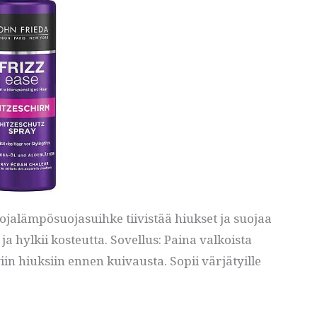
alämpösuojasuihke tiivistää hiukset ja suojaa
ja hylkii kosteutta. Sovellus: Paina valkoista
n hiuksiin ennen kuivausta. Sopii värjätyille