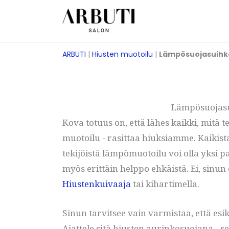
Siirry
sisältöön
ARBUTI
|
Hiusten muotoilu
|
Lämpösuojasuihk
Lämpösuojasui
Kova totuus on, että lähes kaikki, mitä 
muotoilu - rasittaa hiuksiamme. Kaikist
tekijöistä lämpömuotoilu voi olla yksi p
myös erittäin helppo ehkäistä. Ei, sinun 
Hiustenkuivaaja
tai kihartimella.
Sinun tarvitsee vain varmistaa, että esi
Ajattele sitä hiusten aurinkosuojana - s