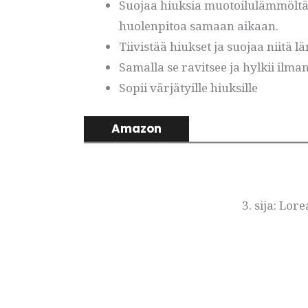
Suojaa hiuksia muotoilulämmöltä 
huolenpitoa samaan aikaan.
Tiivistää hiukset ja suojaa niitä 
Samalla se ravitsee ja hylkii ilma
Sopii värjätyille hiuksille
Amazon
3. sija: Lo