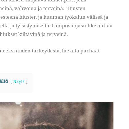
einä, vahvoina ja terveinä. "Hiusten
esteenä hiusten ja kuuman työkalun välissä ja
elta ja tylsistymiseltä. Lämpösuojasuihke auttaa
ukset kiiltävinä ja terveinä.
eeksi niiden tärkeydestä, lue alta parhaat
ältö
Näytä