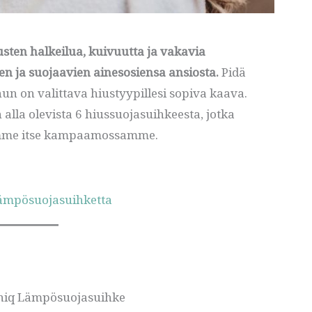
sten halkeilua, kuivuutta ja vakavia
en ja suojaavien ainesosiensa ansiosta.
Pidä
nun on valittava hiustyypillesi sopiva kaava.
n alla olevista 6 hiussuojasuihkeesta, jotka
tämme itse kampaamossamme.
lämpösuojasuihketta
 Uniq Lämpösuojasuihke