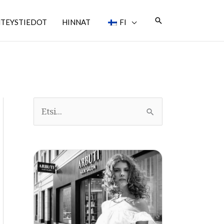
Etsi
TEYSTIEDOT
HINNAT
FI
E
t
s
i
: