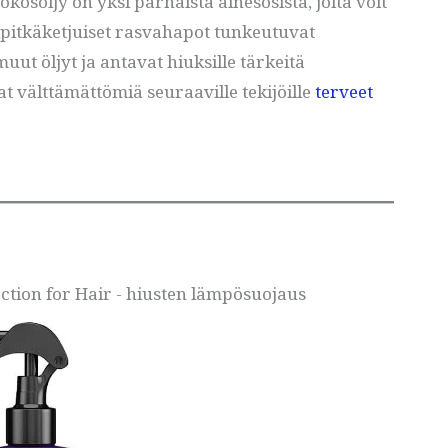
osöljy on yksi parhaista ainesosista, joita voit
kipitkäketjuiset rasvahapot tunkeutuvat
ut öljyt ja antavat hiuksille tärkeitä
at välttämättömiä seuraaville tekijöille
terveet
tection for Hair - hiusten lämpösuojaus