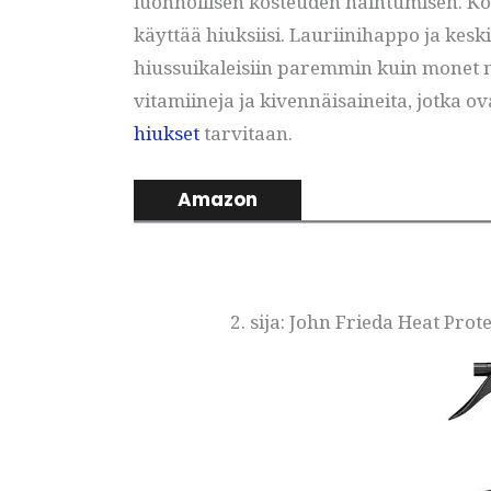
luonnollisen kosteuden haihtumisen. Kook
käyttää hiuksiisi. Lauriinihappo ja kes
hiussuikaleisiin paremmin kuin monet mu
vitamiineja ja kivennäisaineita, jotka ov
hiukset
tarvitaan.
Amazon
2. sija: John Frieda Heat Pro