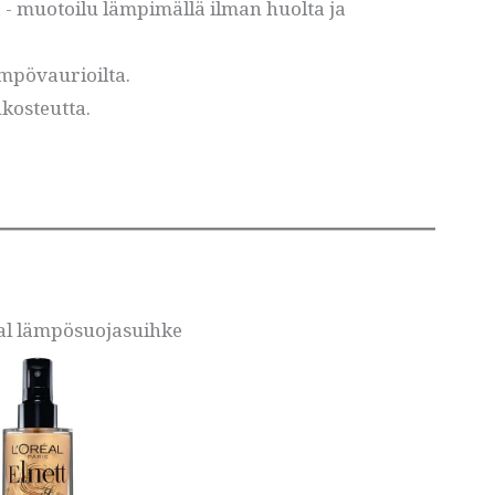
- muotoilu lämpimällä ilman huolta ja
lämpövaurioilta.
nkosteutta.
real lämpösuojasuihke