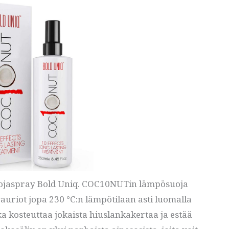
jaspray Bold Uniq. COC10NUTin lämpösuoja
riot jopa 230 °C:n lämpötilaan asti luomalla
a kosteuttaa jokaista hiuslankakertaa ja estää