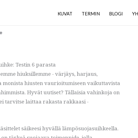
KUVAT
TERMIN
BLOGI
YH
e
hke: Testin 6 parasta
teemme hiuksillemme - värjäys, harjaus,
a monista hiusten vaurioitumiseen vaikuttavista
ahimmista. Hyvät uutiset? Tällaisia vahinkoja on
ei tarvitse laittaa rakasta rakkaasi -
käsittelet säikeesi hyvällä lämpösuojasuihkeella.
e on tärkeä suojaava toimenpide, jolla