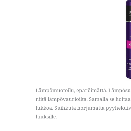
Lämpömuotoilu, epäröimättä. Lämpösuoj
niitä lämpövaurioilta. Samalla se hoitaa 
lukkoa. Suihkuta horjumatta pyyhekuivii
hiuksille.