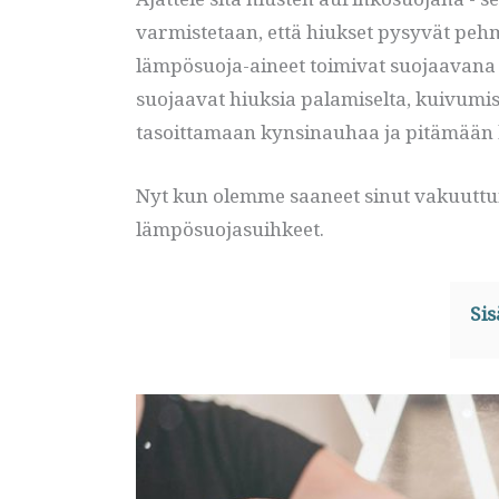
varmistetaan, että hiukset pysyvät pehm
lämpösuoja-aineet toimivat suojaavana 
suojaavat hiuksia palamiselta, kuivumis
tasoittamaan kynsinauhaa ja pitämään hi
Nyt kun olemme saaneet sinut vakuuttun
lämpösuojasuihkeet.
Sis