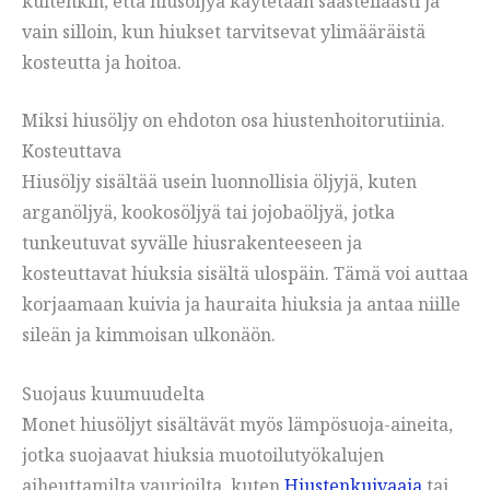
kuitenkin, että hiusöljyä käytetään säästeliäästi ja
vain silloin, kun hiukset tarvitsevat ylimääräistä
kosteutta ja hoitoa.
Miksi hiusöljy on ehdoton osa hiustenhoitorutiinia.
Kosteuttava
Hiusöljy sisältää usein luonnollisia öljyjä, kuten
arganöljyä, kookosöljyä tai jojobaöljyä, jotka
tunkeutuvat syvälle hiusrakenteeseen ja
kosteuttavat hiuksia sisältä ulospäin. Tämä voi auttaa
korjaamaan kuivia ja hauraita hiuksia ja antaa niille
sileän ja kimmoisan ulkonäön.
Suojaus kuumuudelta
Monet hiusöljyt sisältävät myös lämpösuoja-aineita,
jotka suojaavat hiuksia muotoilutyökalujen
aiheuttamilta vaurioilta, kuten
Hiustenkuivaaja
tai