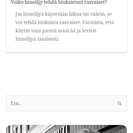
Voiko hiusöljy tehdä hiuksistani rasvaiset?
Jos hiusöljyä käytetään liikaa tai väärin, se
voi tehdä hiuksista rasvaiset. Varmista, että
käytät vain pientä määrää ja levität
hiusöljyn tasaisesti.
E
t
s
i
: