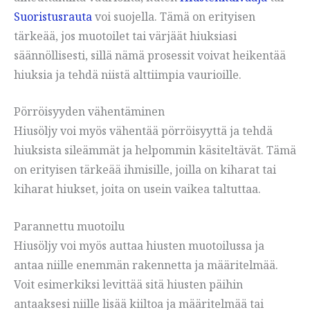
Suoristusrauta
voi suojella. Tämä on erityisen
tärkeää, jos muotoilet tai värjäät hiuksiasi
säännöllisesti, sillä nämä prosessit voivat heikentää
hiuksia ja tehdä niistä alttiimpia vaurioille.
Pörröisyyden vähentäminen
Hiusöljy voi myös vähentää pörröisyyttä ja tehdä
hiuksista sileämmät ja helpommin käsiteltävät. Tämä
on erityisen tärkeää ihmisille, joilla on kiharat tai
kiharat hiukset, joita on usein vaikea taltuttaa.
Parannettu muotoilu
Hiusöljy voi myös auttaa hiusten muotoilussa ja
antaa niille enemmän rakennetta ja määritelmää.
Voit esimerkiksi levittää sitä hiusten päihin
antaaksesi niille lisää kiiltoa ja määritelmää tai