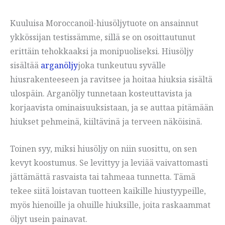
Kuuluisa Moroccanoil-hiusöljytuote on ansainnut
ykkössijan testissämme, sillä se on osoittautunut
erittäin tehokkaaksi ja monipuoliseksi. Hiusöljy
sisältää
arganöljy
joka tunkeutuu syvälle
hiusrakenteeseen ja ravitsee ja hoitaa hiuksia sisältä
ulospäin. Arganöljy tunnetaan kosteuttavista ja
korjaavista ominaisuuksistaan, ja se auttaa pitämään
hiukset pehmeinä, kiiltävinä ja terveen näköisinä.
Toinen syy, miksi hiusöljy on niin suosittu, on sen
kevyt koostumus. Se levittyy ja leviää vaivattomasti
jättämättä rasvaista tai tahmeaa tunnetta. Tämä
tekee siitä loistavan tuotteen kaikille hiustyypeille,
myös hienoille ja ohuille hiuksille, joita raskaammat
öljyt usein painavat.