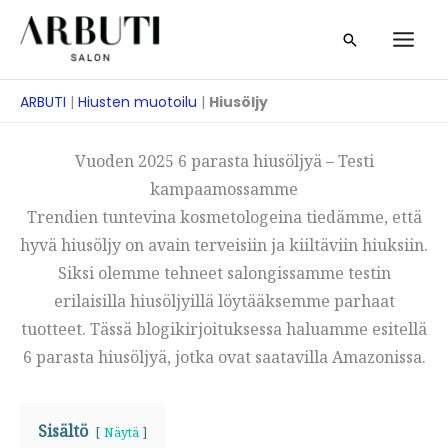
Siirry
Etsi
sisältöön
ARBUTI
|
Hiusten muotoilu
|
Hiusöljy
Vuoden 2025 6 parasta hiusöljyä – Testi
kampaamossamme
Trendien tuntevina kosmetologeina tiedämme, että
hyvä hiusöljy on avain terveisiin ja kiiltäviin hiuksiin.
Siksi olemme tehneet salongissamme testin
erilaisilla hiusöljyillä löytääksemme parhaat
tuotteet. Tässä blogikirjoituksessa haluamme esitellä
6 parasta hiusöljyä, jotka ovat saatavilla Amazonissa.
Sisältö
Näytä