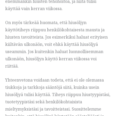
enemmänkin hiusten tehohoitoa, ja niitä tulisi
käyttää vain kerran viikossa.
On myös tärkeää huomata, että hiusöljyn
käyttötiheys riippuu henkilökohtaisesta mausta ja
hiusten tavoitteista. Jos esimerkiksi haluat erityisen
kiiltävän ulkonäön, voit ehkä käyttää hiusöljyä
useammin. Jos kuitenkin haluat luonnollisemman
ulkonäön, hiusöljyn käyttö kerran viikossa voi
riittää.
Yhteenvetona voidaan todeta, että ei ole olemassa
tiukkoja ja tarkkoja sääntöjä siitä, kuinka usein
hiusöljyä tulisi käyttää. Tiheys riippuu hiustyypistäsi,
tuotetyypistäsi sekä henkilökohtaisista
mieltymyksistäsi ja tavoitteistasi. Suosittelemme