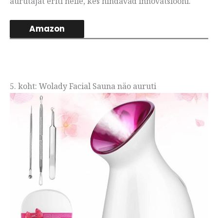
aurutajat eriti neile, kes hindavad innovatsiooni.
Amazon
5. koht: Wolady Facial Sauna näo auruti