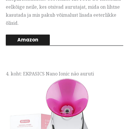
eelkõige neile, kes otsivad aurutajat, mida on lihtne
kasutada ja mis pakub võimalust lisada eeterlikke
õlisid.
Amazon
4. koht: EKPASICS Nano Ionic näo auruti