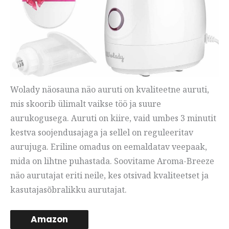
Wolady näosauna näo auruti on kvaliteetne auruti,
mis skoorib ülimalt vaikse töö ja suure
aurukogusega. Auruti on kiire, vaid umbes 3 minutit
kestva soojendusajaga ja sellel on reguleeritav
aurujuga. Eriline omadus on eemaldatav veepaak,
mida on lihtne puhastada. Soovitame Aroma-Breeze
näo aurutajat eriti neile, kes otsivad kvaliteetset ja
kasutajasõbralikku aurutajat.
Amazon