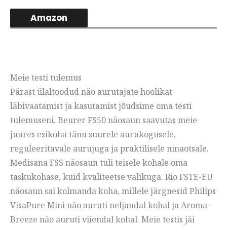
Amazon
Meie testi tulemus
Pärast ülaltoodud näo aurutajate hoolikat
läbivaatamist ja kasutamist jõudsime oma testi
tulemuseni. Beurer FS50 näosaun saavutas meie
juures esikoha tänu suurele aurukogusele,
reguleeritavale aurujuga ja praktilisele ninaotsale.
Medisana FSS näosaun tuli teisele kohale oma
taskukohase, kuid kvaliteetse valikuga. Rio FSTE-EU
näosaun sai kolmanda koha, millele järgnesid Philips
VisaPure Mini näo auruti neljandal kohal ja Aroma-
Breeze näo auruti viiendal kohal. Meie testis jäi