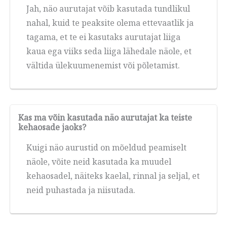
Jah, näo aurutajat võib kasutada tundlikul
nahal, kuid te peaksite olema ettevaatlik ja
tagama, et te ei kasutaks aurutajat liiga
kaua ega viiks seda liiga lähedale näole, et
vältida ülekuumenemist või põletamist.
Kas ma võin kasutada näo aurutajat ka teiste
kehaosade jaoks?
Kuigi näo aurustid on mõeldud peamiselt
näole, võite neid kasutada ka muudel
kehaosadel, näiteks kaelal, rinnal ja seljal, et
neid puhastada ja niisutada.