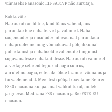
viimaseks Panasonic EH-SA31VP näo aurutaja.
Kokkuvõte
Näo auruti on lihtne, kuid tõhus vahend, mis
parandab teie naha tervist ja välimust. Naha
soojendades ja niisutades aitavad nad parandada
nahaprobleeme ning võimaldavad põhjalikumat
puhastamist ja nahahooldusvahendite tungimist
sügavamatesse nahakihtidesse. Näo auruti valimisel
arvestage selliseid tegureid nagu suurus,
aurutehnoloogia, eeterlike õlide lisamise võimalus ja
turvaelemendid. Meie testi põhjal soovitame Beurer
FS50 näosauna kui parimat valikut turul, millele
järgnevad Medisana FSS näosaun ja Rio FSTE-EU
näosaun.