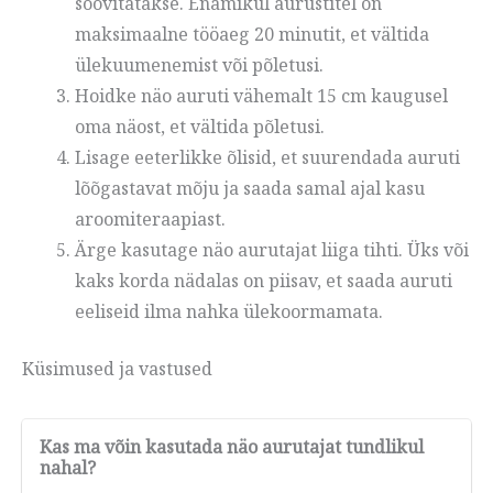
soovitatakse. Enamikul aurustitel on
maksimaalne tööaeg 20 minutit, et vältida
ülekuumenemist või põletusi.
Hoidke näo auruti vähemalt 15 cm kaugusel
oma näost, et vältida põletusi.
Lisage eeterlikke õlisid, et suurendada auruti
lõõgastavat mõju ja saada samal ajal kasu
aroomiteraapiast.
Ärge kasutage näo aurutajat liiga tihti. Üks või
kaks korda nädalas on piisav, et saada auruti
eeliseid ilma nahka ülekoormamata.
Küsimused ja vastused
Kas ma võin kasutada näo aurutajat tundlikul
nahal?