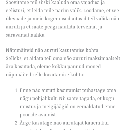
Soovitame teil siiski kaaluda oma vajadusi ja
eelistusi, et leida teile parim valik. Loodame, et see
ülevaade ja meie kogemused aitasid teil valida näo
auruti ja et saate peagi nautida tervemat ja
säravamat nahka.
Näpunäiteid näo auruti kasutamise kohta
Selleks, et aidata teil oma näo auruti maksimaalselt
ära kasutada, oleme kokku pannud mõned
näpunäited selle kasutamise kohta:
Enne näo auruti kasutamist puhastage oma
nägu põhjalikult. Nii saate tagada, et kogu
mustus ja meigijäägid on eemaldatud enne
pooride avamist.
Ärge kasutage näo aurutajat kauem kui