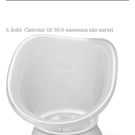
6. koht: Clatronic GS 3656 näosauna näo auruti