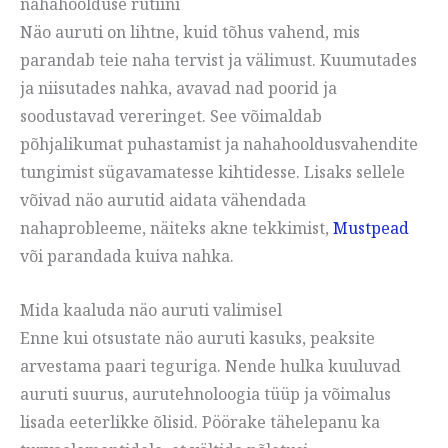
nahahoolduse rutiini
Näo auruti on lihtne, kuid tõhus vahend, mis
parandab teie naha tervist ja välimust. Kuumutades
ja niisutades nahka, avavad nad poorid ja
soodustavad vereringet. See võimaldab
põhjalikumat puhastamist ja nahahooldusvahendite
tungimist sügavamatesse kihtidesse. Lisaks sellele
võivad näo aurutid aidata vähendada
nahaprobleeme, näiteks akne tekkimist,
Mustpead
või parandada kuiva nahka.
Mida kaaluda näo auruti valimisel
Enne kui otsustate näo auruti kasuks, peaksite
arvestama paari teguriga. Nende hulka kuuluvad
auruti suurus, aurutehnoloogia tüüp ja võimalus
lisada eeterlikke õlisid. Pöörake tähelepanu ka