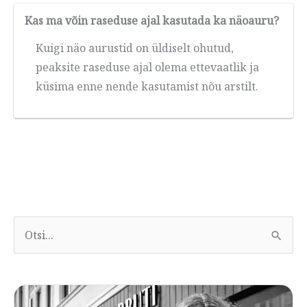
Kas ma võin raseduse ajal kasutada ka näoauru?
Kuigi näo aurustid on üldiselt ohutud,
peaksite raseduse ajal olema ettevaatlik ja
küsima enne nende kasutamist nõu arstilt.
O
t
s
i
: