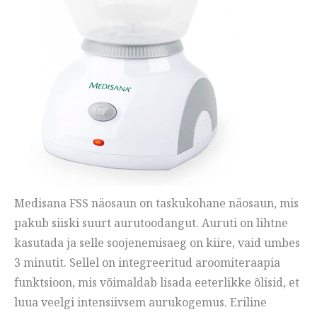
Medisana FSS näosaun on taskukohane näosaun, mis
pakub siiski suurt aurutoodangut. Auruti on lihtne
kasutada ja selle soojenemisaeg on kiire, vaid umbes
3 minutit. Sellel on integreeritud aroomiteraapia
funktsioon, mis võimaldab lisada eeterlikke õlisid, et
luua veelgi intensiivsem aurukogemus. Eriline