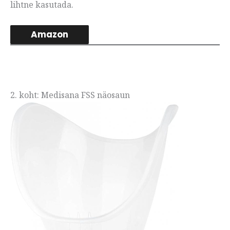
lihtne kasutada.
Amazon
2. koht: Medisana FSS näosaun