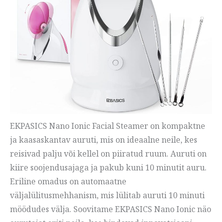
EKPASICS Nano Ionic Facial Steamer on kompaktne
ja kaasaskantav auruti, mis on ideaalne neile, kes
reisivad palju või kellel on piiratud ruum. Auruti on
kiire soojendusajaga ja pakub kuni 10 minutit auru.
Eriline omadus on automaatne
väljalülitusmehhanism, mis lülitab auruti 10 minuti
möödudes välja. Soovitame EKPASICS Nano Ionic näo