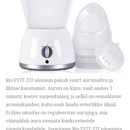
Rio FSTE-EU näosaun pakub suurt aurumahtu ja
lihtsat kasutamist. Auruti on kiire, vaid umbes 3
minutit kestev soojendusaeg ja sellel on eemaldatav
aroomikamber, kuhu saab lisada eeterlikke õlisid.
Eriline omadus on reguleeritav aurujuga, mis
võimaldab auru suunata konkreetsetele
näopiirkondadele. Soovitame Rio FSTE-EU näosauna