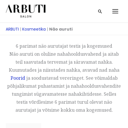
Skip
Otsi
to
content
ARBUTI
|
Kosmeetika
|
Näo auruti
6 parimat näo aurutajat testis ja kogemused
Näo auruti on oluline nahahooldusvahend ja aitab
teil saavutada tervemat ja säravamat nahka.
Kuumutades ja niisutades nahka, avavad nad naha
Poorid
ja soodustavad vereringet. See võimaldab
põhjalikumat puhastamist ja nahahooldusvahendite
tungimist sügavamatesse nahakihtidesse. Selles
testis võrdlesime 6 parimat turul olevat näo
aurutajat ja võtsime kokku oma kogemused.