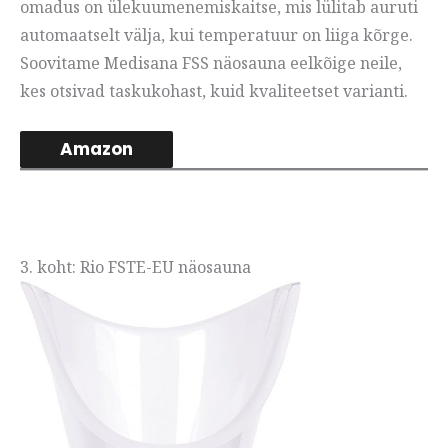
omadus on ülekuumenemiskaitse, mis lülitab auruti
automaatselt välja, kui temperatuur on liiga kõrge.
Soovitame Medisana FSS näosauna eelkõige neile,
kes otsivad taskukohast, kuid kvaliteetset varianti.
Amazon
3. koht: Rio FSTE-EU näosauna