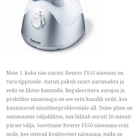
Meie 1. koha näo auruti: Beurer FS50 näosaun on
turu tipptoode. Auruti pakub suurt aurumahtu ja
seda on lihtne kasutada. Reguleeritava aurujoa ja
praktilise ninaotsaga on see eriti kasulik neile, kes
kannatavad ninaõõneprobleemide all. Teine pluss on
automaatne väljalülitus, mis lülitab auruti 20 minuti
pärast välja. Soovitame Beurer FS50 näosauna eriti
neile, kes otsivad kvaliteetset näosauna, mida on