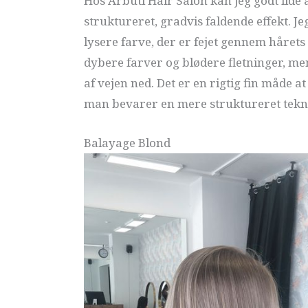
Hos Arbuti Hair Salon kan jeg godt lide a
struktureret, gradvis faldende effekt. 
lysere farve, der er fejet gennem hårets 
dybere farver og blødere fletninger, me
af vejen ned. Det er en rigtig fin måde a
man bevarer en mere struktureret teknik
Balayage Blond