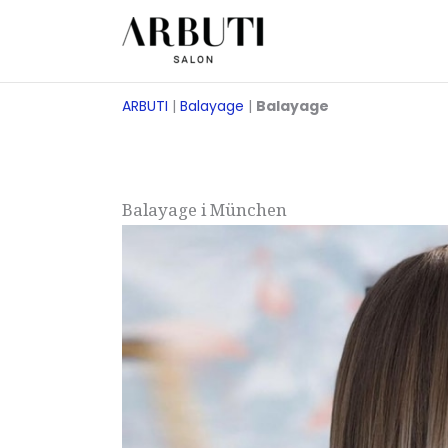
Gå
til
indhold
ARBUTI
|
Balayage
|
Balayage
Balayage i München