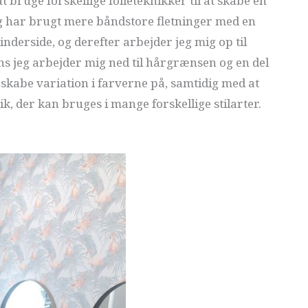
t bruge forskellige folieteknikker til at skabe en
Jeg har brugt mere båndstore fletninger med en
inderside, og derefter arbejder jeg mig op til
ns jeg arbejder mig ned til hårgrænsen og en del
t skabe variation i farverne på, samtidig med at
, der kan bruges i mange forskellige stilarter.