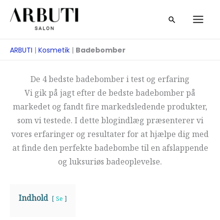
Gå
Søg
til
på
indhold
ARBUTI
|
Kosmetik
|
Badebomber
De 4 bedste badebomber i test og erfaring
Vi gik på jagt efter de bedste badebomber på
markedet og fandt fire markedsledende produkter,
som vi testede. I dette blogindlæg præsenterer vi
vores erfaringer og resultater for at hjælpe dig med
at finde den perfekte badebombe til en afslappende
og luksuriøs badeoplevelse.
Indhold
Se