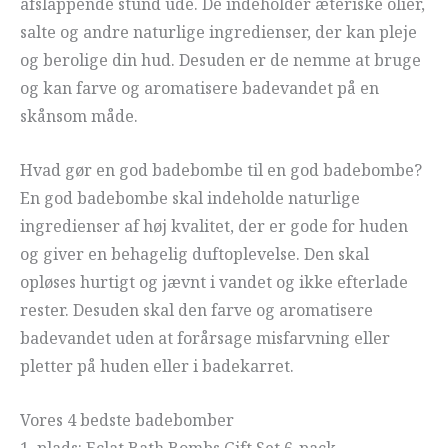
afslappende stund ude. De indeholder æteriske olier,
salte og andre naturlige ingredienser, der kan pleje
og berolige din hud. Desuden er de nemme at bruge
og kan farve og aromatisere badevandet på en
skånsom måde.
Hvad gør en god badebombe til en god badebombe?
En god badebombe skal indeholde naturlige
ingredienser af høj kvalitet, der er gode for huden
og giver en behagelig duftoplevelse. Den skal
opløses hurtigt og jævnt i vandet og ikke efterlade
rester. Desuden skal den farve og aromatisere
badevandet uden at forårsage misfarvning eller
pletter på huden eller i badekarret.
Vores 4 bedste badebomber
1. plads: Eclat Bath Bombs Gift Set 6-pack