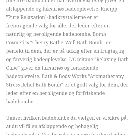
Alle fire badebomber har overbevist os og giver en
afslappende og luksuriøs badeoplevelse. Kneipp
"Pure Relaxation"-badkrystallerne er et
fremragende valg for alle, der leder efter en
naturlig og beroligende badebombe. Bomb
Cosmetics "Cherry Bathe-Well Bath Bomb" er
perfekt til dem, der er på udkig efter en frugtagtig
og farverig badeoplevelse. L'Occitane "Relaxing Bath
Cube" giver en luksuriøs og forkælende
badeoplevelse. Bath & Body Works "Aromatherapy
Stress Relief Bath Bomb" er et godt valg for dem, der
leder efter en beroligende og forfriskende
badebombe.
Uanset hvilken badebombe du vælger, er vi sikre på,
at du vil få en afslappende og behagelig
badeoplevelse. Giv dig selv en pause fra den daglige