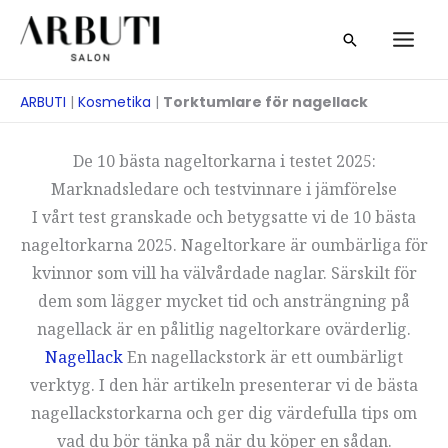
Hoppa
Sök
till
på
innehåll
ARBUTI
|
Kosmetika
|
Torktumlare för nagellack
De 10 bästa nageltorkarna i testet 2025:
Marknadsledare och testvinnare i jämförelse
I vårt test granskade och betygsatte vi de 10 bästa
nageltorkarna 2025. Nageltorkare är oumbärliga för
kvinnor som vill ha välvårdade naglar. Särskilt för
dem som lägger mycket tid och ansträngning på
nagellack är en pålitlig nageltorkare ovärderlig.
Nagellack
En nagellackstork är ett oumbärligt
verktyg. I den här artikeln presenterar vi de bästa
nagellackstorkarna och ger dig värdefulla tips om
vad du bör tänka på när du köper en sådan.