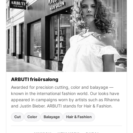
t
e
r
:
ARBUTI frisörsalong
Awarded for precision cutting, color and balayage —
known in the international fashion world. Our looks have
appeared in campaigns worn by artists such as Rihanna
and Justin Bieber. ARBUTI stands for Hair & Fashion.
Cut
Color
Balayage
Hair & Fashion