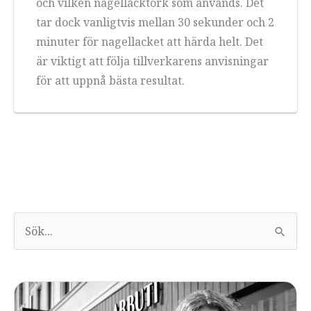
och vilken nagellacktork som används. Det
tar dock vanligtvis mellan 30 sekunder och 2
minuter för nagellacket att härda helt. Det
är viktigt att följa tillverkarens anvisningar
för att uppnå bästa resultat.
S
ö
k
e
f