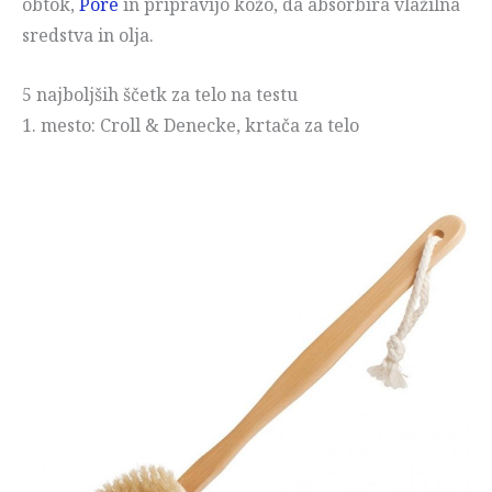
obtok,
Pore
in pripravijo kožo, da absorbira vlažilna
sredstva in olja.
5 najboljših ščetk za telo na testu
1. mesto: Croll & Denecke, krtača za telo