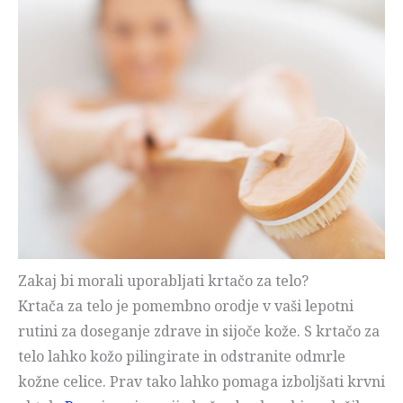
Zakaj bi morali uporabljati krtačo za telo?
Krtača za telo je pomembno orodje v vaši lepotni
rutini za doseganje zdrave in sijoče kože. S krtačo za
telo lahko kožo pilingirate in odstranite odmrle
kožne celice. Prav tako lahko pomaga izboljšati krvni