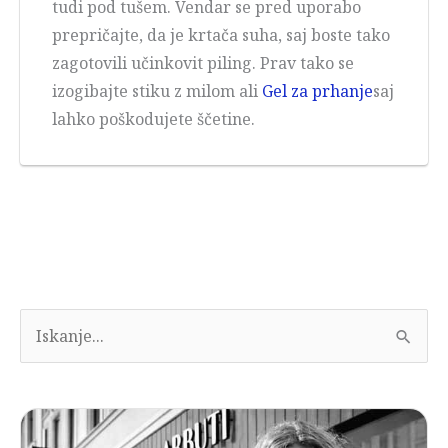
tudi pod tušem. Vendar se pred uporabo
prepričajte, da je krtača suha, saj boste tako
zagotovili učinkovit piling. Prav tako se
izogibajte stiku z milom ali
Gel za prhanje
saj
lahko poškodujete ščetine.
I
s
k
a
n