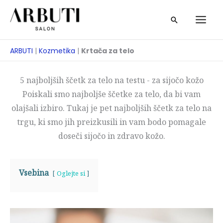
Preskoči
Iskanje
na
vsebino
ARBUTI
|
Kozmetika
|
Krtača za telo
5 najboljših ščetk za telo na testu - za sijočo kožo
Poiskali smo najboljše ščetke za telo, da bi vam
olajšali izbiro. Tukaj je pet najboljših ščetk za telo na
trgu, ki smo jih preizkusili in vam bodo pomagale
doseči sijočo in zdravo kožo.
Vsebina
Oglejte si