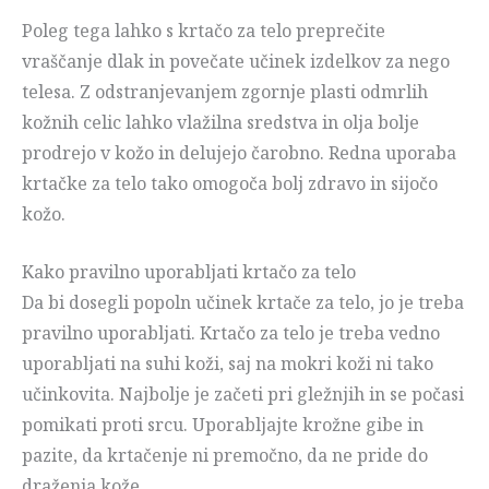
Poleg tega lahko s krtačo za telo preprečite
vraščanje dlak in povečate učinek izdelkov za nego
telesa. Z odstranjevanjem zgornje plasti odmrlih
kožnih celic lahko vlažilna sredstva in olja bolje
prodrejo v kožo in delujejo čarobno. Redna uporaba
krtačke za telo tako omogoča bolj zdravo in sijočo
kožo.
Kako pravilno uporabljati krtačo za telo
Da bi dosegli popoln učinek krtače za telo, jo je treba
pravilno uporabljati. Krtačo za telo je treba vedno
uporabljati na suhi koži, saj na mokri koži ni tako
učinkovita. Najbolje je začeti pri gležnjih in se počasi
pomikati proti srcu. Uporabljajte krožne gibe in
pazite, da krtačenje ni premočno, da ne pride do
draženja kože.