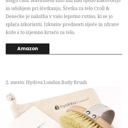
dolgo časa. Navdušeni smo bili nad njeno kakovostjo
in udobjem pri ščetkanju. Ščetka za telo Croll &
Denecke je naložba v vašo lepotno rutino, ki se jo
splača izkoristiti. Izkusite prednosti sijoče in zdrave
kože s to izjemno krtačo za telo.
Amazon
2. mesto: Hydrea London Body Brush