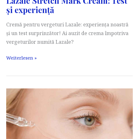
Lazale Stretch Mark Cream: Test
și experiență
Cremă pentru vergeturi Lazale: experiența noastră
și un test surprinzător! Ai auzit de crema împotriva
vergeturilor numită Lazale?
Lazale
Weiterlesen »
Stretch
Mark
Cream:
Test
și
experiență