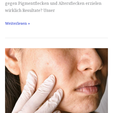
gegen Pigmentflecken und Altersflecken erzielen
wirklich Resultate? Unser
Îndepărtați
Weiterlesen »
petele
pigmentare
și
petele
de
vârstă