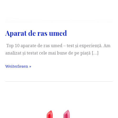
Aparat de ras umed
Top 10 aparate de ras umed – test și experiență. Am
analizat și testat cele mai bune de pe piață […]
Aparat
Weiterlesen »
de
ras
umed