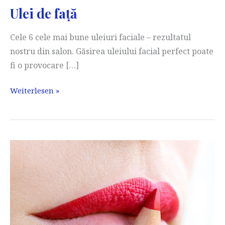
Ulei de față
Cele 6 cele mai bune uleiuri faciale – rezultatul
nostru din salon. Găsirea uleiului facial perfect poate
fi o provocare […]
Ulei
Weiterlesen »
de
față