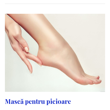
îngrijire
a
unghiilor
Mască pentru picioare