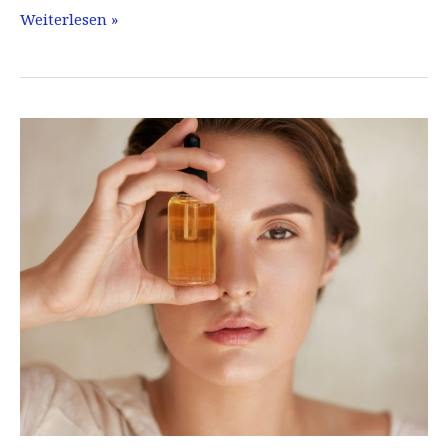
Retinol
Weiterlesen »
Serum