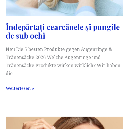
Îndepărtați cearcănele și pungile
de sub ochi
Neu Die 5 besten Produkte gegen Augenringe &
Tränensäcke 2026 Welche Augenringe und
Tränensäcke Produkte wirken wirklich? Wir haben
die
Îndepărtați
Weiterlesen »
cearcănele
și
pungile
de
sub