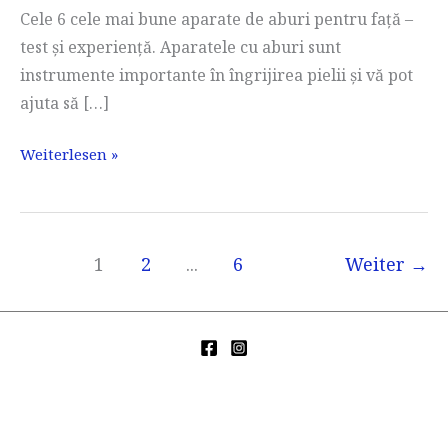
Cele 6 cele mai bune aparate de aburi pentru față –
test și experiență. Aparatele cu aburi sunt
instrumente importante în îngrijirea pielii și vă pot
ajuta să […]
Aparat
Weiterlesen »
de
aburi
pentru
1
2
...
6
Weiter
→
față