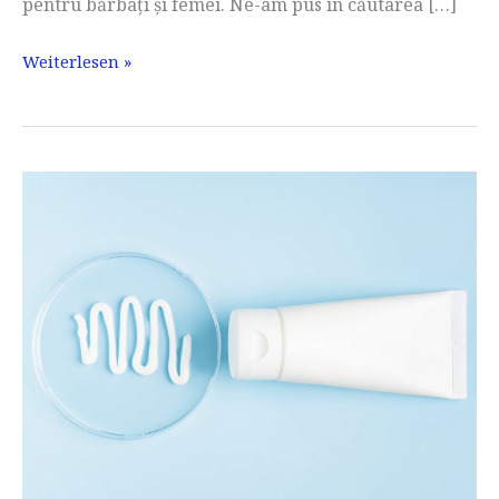
pentru bărbați și femei. Ne-am pus în căutarea […]
CC
Weiterlesen »
Cream