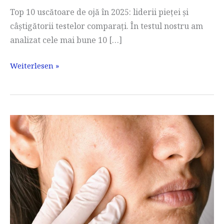
Top 10 uscătoare de ojă în 2025: liderii pieței și
câștigătorii testelor comparați. În testul nostru am
analizat cele mai bune 10 […]
Uscător
Weiterlesen »
de
lac
de
unghii