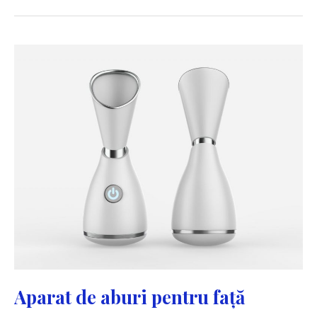
lungă
durată
Aparat de aburi pentru față