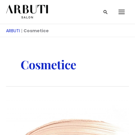
Treci
Căutare
la
conținut
ARBUTI
|
Cosmetice
Cosmetice