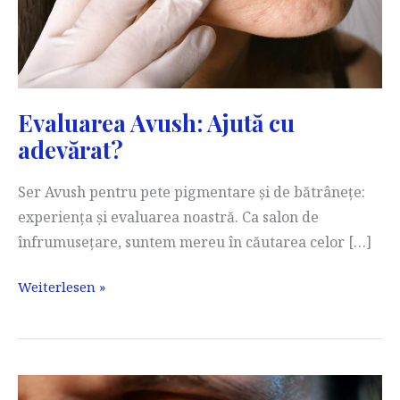
Evaluarea Avush: Ajută cu
adevărat?
Ser Avush pentru pete pigmentare și de bătrânețe:
experiența și evaluarea noastră. Ca salon de
înfrumusețare, suntem mereu în căutarea celor […]
Evaluarea
Weiterlesen »
Avush:
Ajută
cu
adevărat?