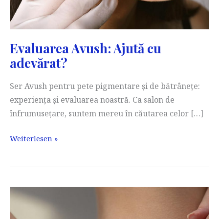
Evaluarea Avush: Ajută cu
adevărat?
Ser Avush pentru pete pigmentare și de bătrânețe:
experiența și evaluarea noastră. Ca salon de
înfrumusețare, suntem mereu în căutarea celor […]
Evaluarea
Weiterlesen »
Avush:
Ajută
cu
adevărat?