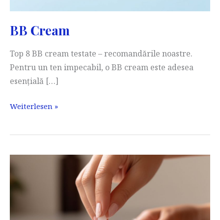
BB Cream
Top 8 BB cream testate – recomandările noastre.
Pentru un ten impecabil, o BB cream este adesea
esențială […]
BB
Weiterlesen »
Cream