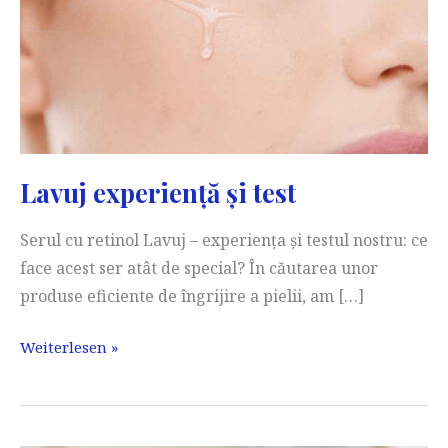
Lavuj experiență și test
Serul cu retinol Lavuj – experiența și testul nostru: ce
face acest ser atât de special? În căutarea unor
produse eficiente de îngrijire a pielii, am […]
Lavuj
Weiterlesen »
experiență
și
test