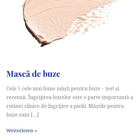
Mască de buze
Cele 5 cele mai bune măști pentru buze – test și
recenzii. Îngrijirea buzelor este o parte importantă a
rutinei zilnice de îngrijire a pielii. Măștile pentru
buze sunt […]
Mască
Weiterlesen »
de