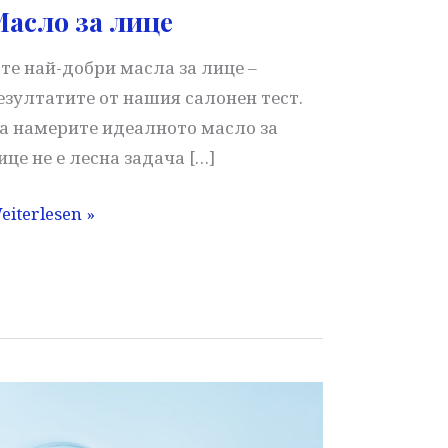
асло за лице
-те най-добри масла за лице –
езултатите от нашия салонен тест.
а намерите идеалното масло за
ице не е лесна задача […]
асло
eiterlesen »
а
ице