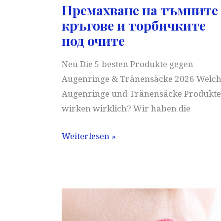
Премахване на тъмните
кръгове и торбичките
под очите
Neu Die 5 besten Produkte gegen
Augenringe & Tränensäcke 2026 Welc
Augenringe und Tränensäcke Produkte
wirken wirklich? Wir haben die
Премахване
Weiterlesen »
на
тъмните
кръгове
и
торбичките