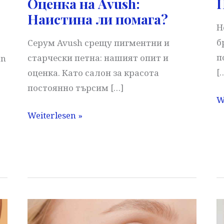
Оценка на Avush:
П
Наистина ли помага?
Н
б
Серум Avush срещу пигментни и
п
старчески петна: нашият опит и
en
[
оценка. Като салон за красота
постоянно търсим […]
П
W
н
Оценка
Weiterlesen »
с
на
Avush:
Наистина
ли
помага?