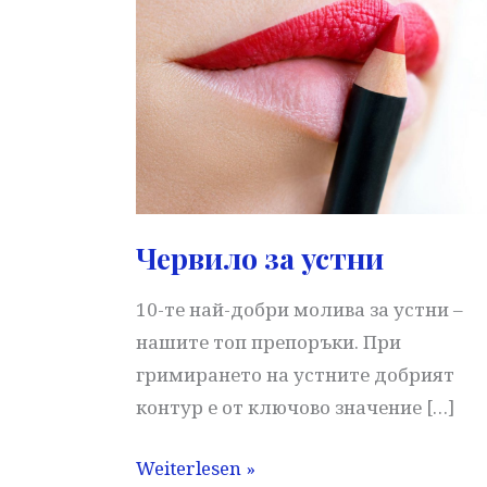
под
очите
Червило за устни
10-те най-добри молива за устни –
нашите топ препоръки. При
гримирането на устните добрият
контур е от ключово значение […]
Червило
Weiterlesen »