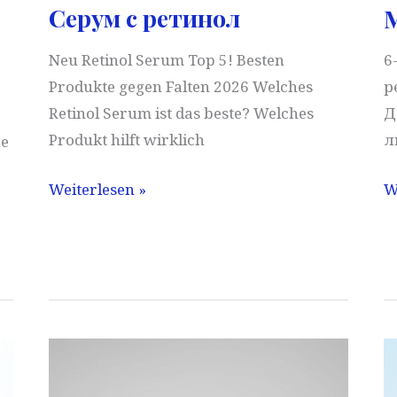
Серум с ретинол
М
Neu Retinol Serum Top 5! Besten
6
Produkte gegen Falten 2026 Welches
р
Retinol Serum ist das beste? Welches
Д
Produkt hilft wirklich
л
he
Серум
М
Weiterlesen »
W
с
з
ретинол
л