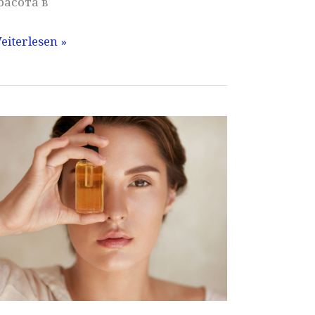
расота в
реживявания
eiterlesen »
а
avule