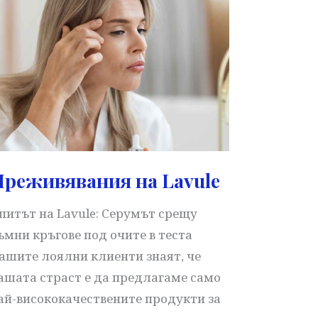
реживявания на Lavule
питът на Lavule: Серумът срещу
ъмни кръгове под очите в теста
ашите лоялни клиенти знаят, че
ашата страст е да предлагаме само
ай-висококачествените продукти за