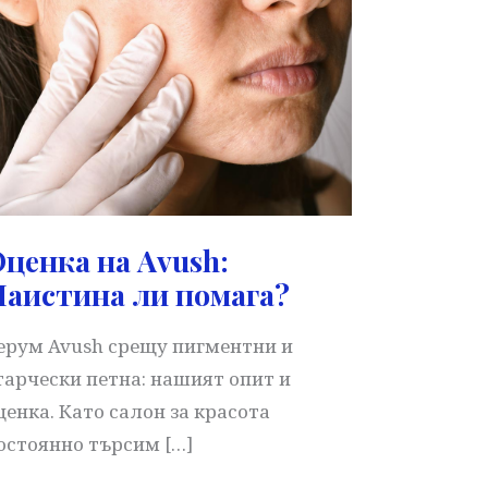
ценка на Avush:
аистина ли помага?
ерум Avush срещу пигментни и
тарчески петна: нашият опит и
ценка. Като салон за красота
остоянно търсим […]