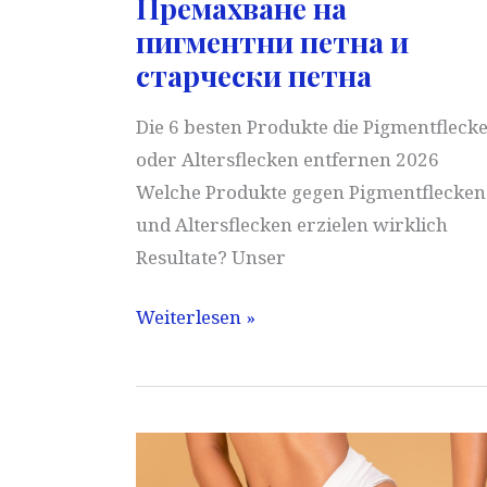
Премахване на
пигментни петна и
старчески петна
Die 6 besten Produkte die Pigmentfleck
oder Altersflecken entfernen 2026
Welche Produkte gegen Pigmentflecken
und Altersflecken erzielen wirklich
Resultate? Unser
Премахване
Weiterlesen »
на
пигментни
петна
и
старчески