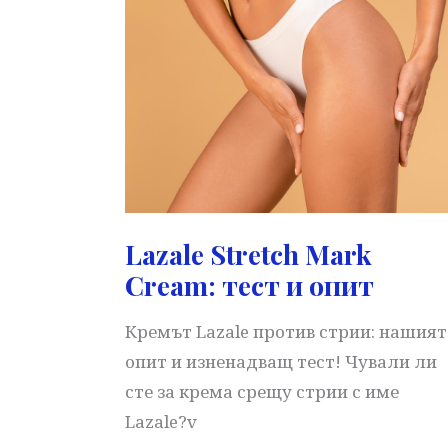
петна
Lazale Stretch Mark
Cream: тест и опит
Кремът Lazale против стрии: нашият
опит и изненадващ тест! Чували ли
сте за крема срещу стрии с име
Lazale?v