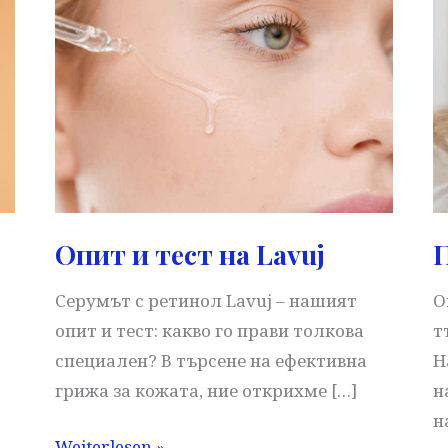
Опит и тест на Lavuj
П
Серумът с ретинол Lavuj – нашият
О
опит и тест: какво го прави толкова
т
специален? В търсене на ефективна
Н
грижа за кожата, ние открихме […]
н
н
Опит
Weiterlesen »