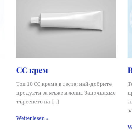
CC крем
Топ 10 CC крема в теста: най-добрите
Т
продукти за мъже и жени. Започнахме
п
търсенето на […]
л
з
CC
Weiterlesen »
крем
B
W