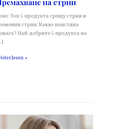
ремахване на стрии
ово: Топ 5 продукта срещу стрии и
ременни стрии. Какво наистина
омага? Най-добрите 5 продукта на
…]
ремахване
eiterlesen »
а
трии