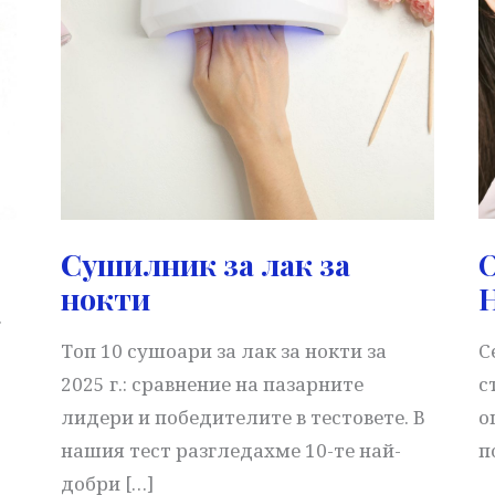
О
Сушилник за лак за
Н
нокти
.
С
Топ 10 сушоари за лак за нокти за
с
2025 г.: сравнение на пазарните
о
лидери и победителите в тестовете. В
п
нашия тест разгледахме 10-те най-
добри […]