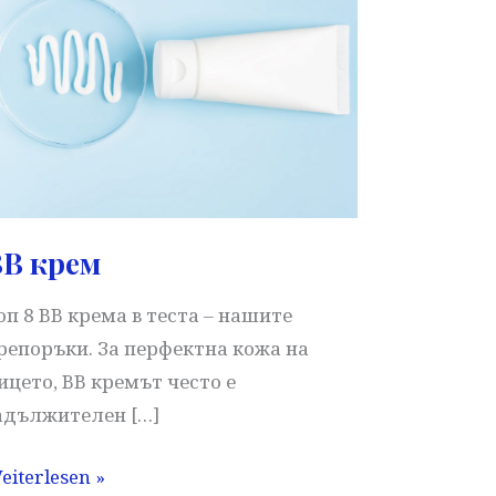
BB крем
оп 8 BB крема в теста – нашите
репоръки. За перфектна кожа на
ицето, BB кремът често е
адължителен […]
B
eiterlesen »