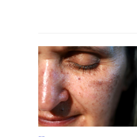
за
устни