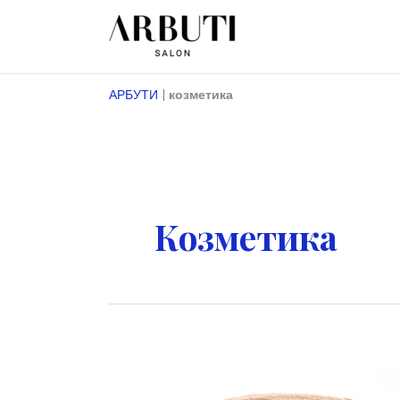
Преминете
към
съдържанието
АРБУТИ
|
козметика
Козметика