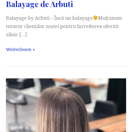
Balayage de Arbuti
Balayage by Arbuti – Încă un balayage
Mulțumim
tuturor clienților noștri pentru încrederea oferită
zilnic […]
Balayage
Weiterlesen »
de
Arbuti