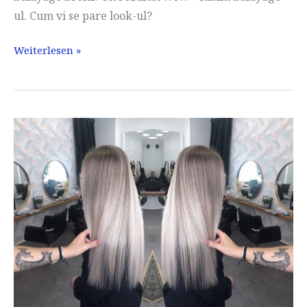
ul. Cum vi se pare look-ul?
Balayage
Weiterlesen »
München
cu
dragoste