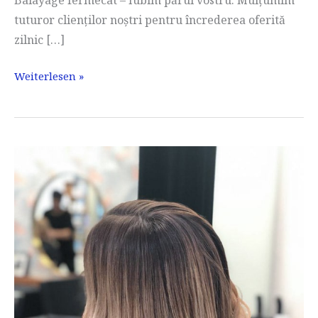
Balayage fermecat – Iubim părul vostru. Mulțumim
tuturor clienților noștri pentru încrederea oferită
zilnic […]
Balayage
Weiterlesen »
evocat
:)