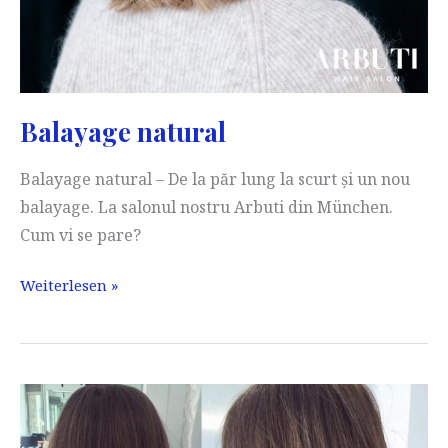
Balayage natural
Balayage natural – De la păr lung la scurt și un nou
balayage. La salonul nostru Arbuti din München.
Cum vi se pare?
Balayage
Weiterlesen »
natural