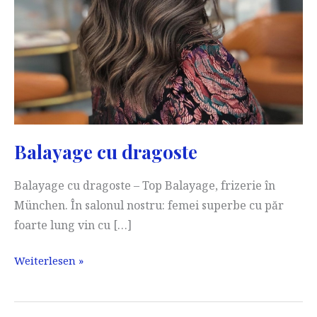
Balayage cu dragoste
Balayage cu dragoste – Top Balayage, frizerie în
München. În salonul nostru: femei superbe cu păr
foarte lung vin cu […]
Balayage
Weiterlesen »
cu
dragoste