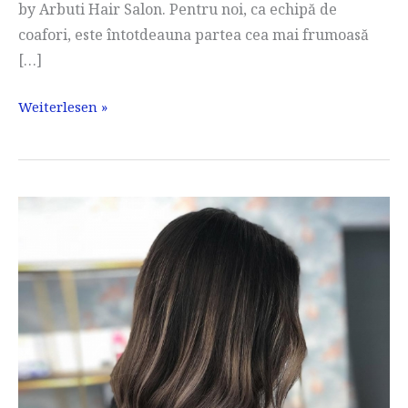
by Arbuti Hair Salon. Pentru noi, ca echipă de
coafori, este întotdeauna partea cea mai frumoasă
[…]
Mare
Weiterlesen »
înainte/după