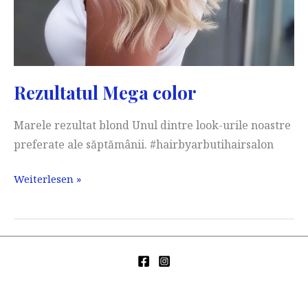
Rezultatul Mega color
Marele rezultat blond Unul dintre look-urile noastre
preferate ale săptămânii. #hairbyarbutihairsalon
Rezultatul
Weiterlesen »
Mega
color