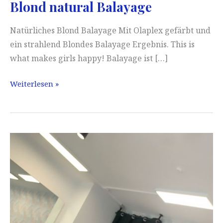
Blond natural Balayage
Natürliches Blond Balayage Mit Olaplex gefärbt und
ein strahlend Blondes Balayage Ergebnis. This is
what makes girls happy! Balayage ist […]
Blond
Weiterlesen »
natural
Balayage