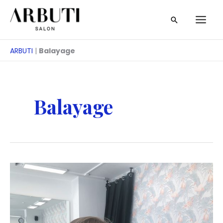
Treci
Căutare
la
conținut
ARBUTI
|
Balayage
Balayage