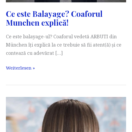
Ce este Balayage? Coaforul
Munchen explică!
Ce este balayage-ul? Coaforul vedetă ARBUTI din
München îți explică la ce trebuie să fii atent(ă) și ce
contează cu adevărat […]
Ce
Weiterlesen »
este
Balayage?
Coaforul
Munchen
explică!