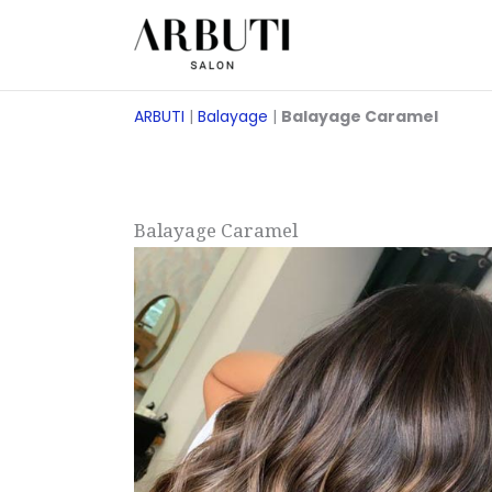
Treci
la
conținut
ARBUTI
|
Balayage
|
Balayage Caramel
Balayage Caramel