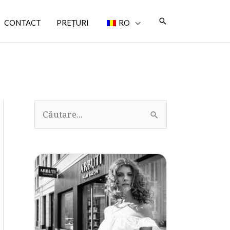
Căutare
CONTACT
PREȚURI
RO
C
ă
u
t
a
ț
i
: