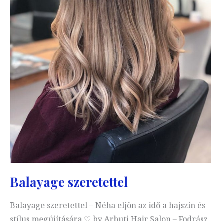
Balayage szeretettel
Balayage szeretettel – Néha eljön az idő a hajszín és
stílus megújítására ♡ by Arbuti Hair Salon – Fodrász