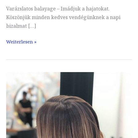
Varázslatos balayage – Imádjuk a hajatokat.
Köszönjük minden kedves vendégünknek a napi
bizalmat […]
Balayage
Weiterlesen »
varázsolt
:)