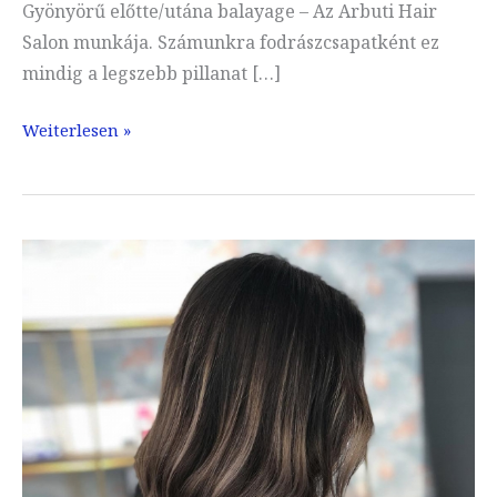
Gyönyörű előtte/utána balayage – Az Arbuti Hair
Salon munkája. Számunkra fodrászcsapatként ez
mindig a legszebb pillanat […]
Nagyszerű
Weiterlesen »
előtte/utána