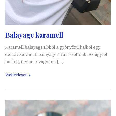
Balayage karamell
Karamell balayage Ebből a gyönyörű hajból egy
csodás karamell balayage-t varázsoltunk. Az ügyfél
boldog, így mi is vagyunk […]
Balayage
Weiterlesen »
karamell