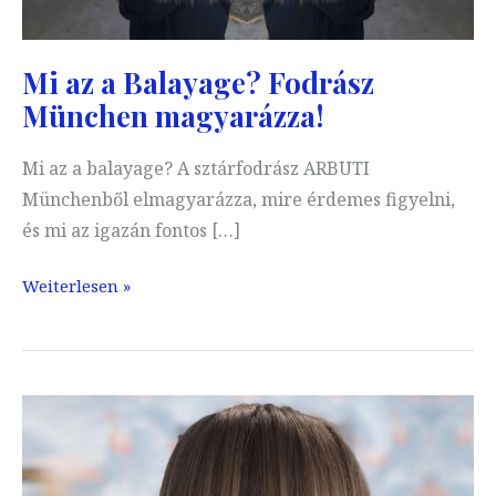
Mi az a Balayage? Fodrász
München magyarázza!
Mi az a balayage? A sztárfodrász ARBUTI
Münchenből elmagyarázza, mire érdemes figyelni,
és mi az igazán fontos […]
Mi
Weiterlesen »
az
a
Balayage?
Fodrász
München
magyarázza!