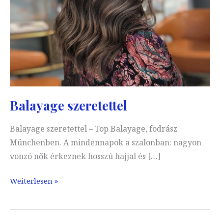
Balayage szeretettel
Balayage szeretettel – Top Balayage, fodrász
Münchenben. A mindennapok a szalonban: nagyon
vonzó nők érkeznek hosszú hajjal és […]
Balayage
Weiterlesen »
szeretettel