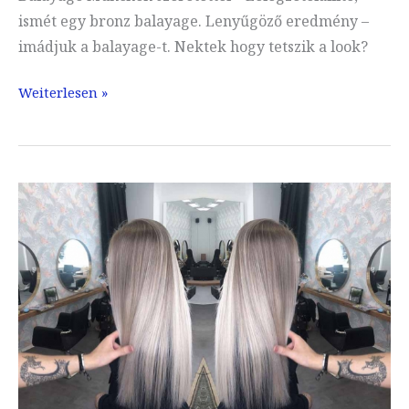
ismét egy bronz balayage. Lenyűgöző eredmény –
imádjuk a balayage-t. Nektek hogy tetszik a look?
Balayage
Weiterlesen »
München
szeretettel