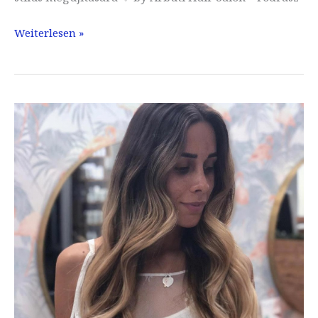
Balayage
Weiterlesen »
szeretettel