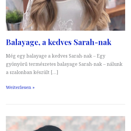
Balayage, a kedves Sarah-nak
Még egy balayage a kedves Sarah-nak – Egy
gyönyörű természetes balayage Sarah-nak – nálunk
a szalonban készült […]
Balayage,
Weiterlesen »
a
kedves
Sarah-
nak