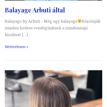
Balayage Arbuti által
Balayage by Arbuti – Még egy balayage
Köszönjük
minden kedves vendégünknek a mindennapi
bizalmat […]
Balayage
Weiterlesen »
Arbuti
által