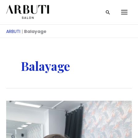
Ugrás
Keresés
a
tartalomra
ARBUTI
|
Balayage
Balayage