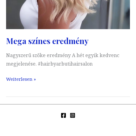
Mega színes eredmény
Nagyszerű szőke eredmény A hét egyik kedvenc
megjelenése. #hairbyarbutihairsalon
Mega
Weiterlesen »
színes
eredmény