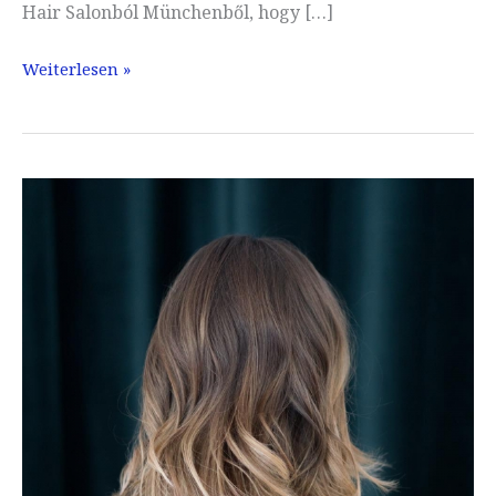
Hair Salonból Münchenből, hogy […]
Balayage
Weiterlesen »