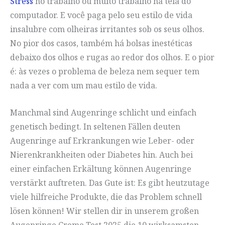
Stress
no trabalho ou muito trabalho na tela do
computador. E você paga pelo seu estilo de vida
insalubre com olheiras irritantes sob os seus olhos.
No pior dos casos, também há bolsas inestéticas
debaixo dos olhos e rugas ao redor dos olhos. E o pior
é: às vezes o problema de beleza nem sequer tem
nada a ver com um mau estilo de vida.
Manchmal sind Augenringe schlicht und einfach
genetisch bedingt. In seltenen Fällen deuten
Augenringe auf Erkrankungen wie Leber- oder
Nierenkrankheiten oder Diabetes hin. Auch bei
einer einfachen Erkältung können Augenringe
verstärkt auftreten. Das Gute ist: Es gibt heutzutage
viele hilfreiche Produkte, die das Problem schnell
lösen können! Wir stellen dir in unserem großen
Augenringe Creme Test 2025 die 10 wirksamsten