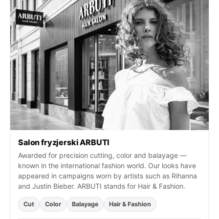
c
h
f
o
r
:
Salon fryzjerski ARBUTI
Awarded for precision cutting, color and balayage —
known in the international fashion world. Our looks have
appeared in campaigns worn by artists such as Rihanna
and Justin Bieber. ARBUTI stands for Hair & Fashion.
Cut
Color
Balayage
Hair & Fashion