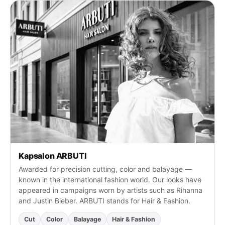
n
a
a
r
:
Kapsalon ARBUTI
Awarded for precision cutting, color and balayage —
known in the international fashion world. Our looks have
appeared in campaigns worn by artists such as Rihanna
and Justin Bieber. ARBUTI stands for Hair & Fashion.
Cut
Color
Balayage
Hair & Fashion