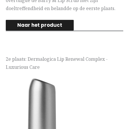
overtuigde de Barry M Lip Scrub met zijn
doeltreffendheid en belandde op de eerste plaats.
Naar het product
2e plaats: Dermalogica Lip Renewal Complex -
Luxurious Care