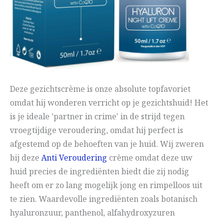
Deze gezichtscrème is onze absolute topfavoriet
omdat hij wonderen verricht op je gezichtshuid! Het
is je ideale 'partner in crime' in de strijd tegen
vroegtijdige veroudering, omdat hij perfect is
afgestemd op de behoeften van je huid. Wij zweren
bij deze
Anti Veroudering
crème omdat deze uw
huid precies de ingrediënten biedt die zij nodig
heeft om er zo lang mogelijk jong en rimpelloos uit
te zien. Waardevolle ingrediënten zoals botanisch
hyaluronzuur, panthenol, alfahydroxyzuren