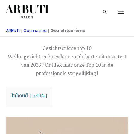
Overslaan
Zoeken
naar
op
inhoud
ARBUTI
|
Cosmetica
|
Gezichtscrème
Gezichtscrème top 10
Welke gezichtscrèmes komen als beste uit onze test
van 2025? Ontdek hier onze Top 10 in de
professionele vergelijking!
Inhoud
Bekijk