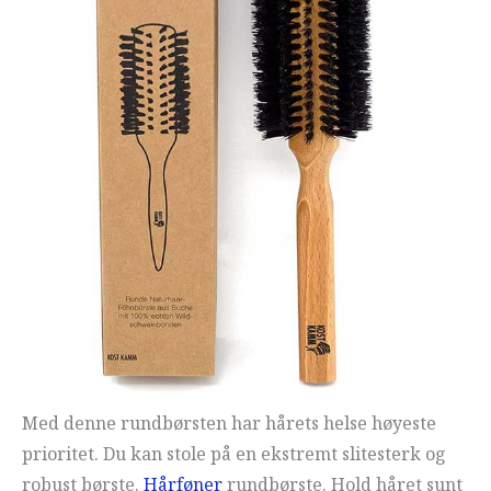
Med denne rundbørsten har hårets helse høyeste
prioritet. Du kan stole på en ekstremt slitesterk og
robust børste.
Hårføner
rundbørste. Hold håret sunt