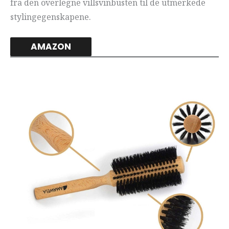
fra den overlegne villsvinbusten til de utmerkede
stylingegenskapene.
AMAZON