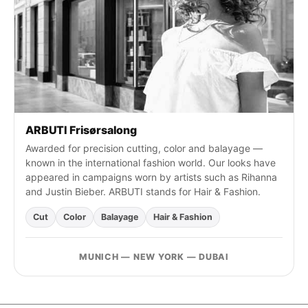
c
h
:
ARBUTI Frisørsalong
Awarded for precision cutting, color and balayage —
known in the international fashion world. Our looks have
appeared in campaigns worn by artists such as Rihanna
and Justin Bieber. ARBUTI stands for Hair & Fashion.
Cut
Color
Balayage
Hair & Fashion
MUNICH — NEW YORK — DUBAI