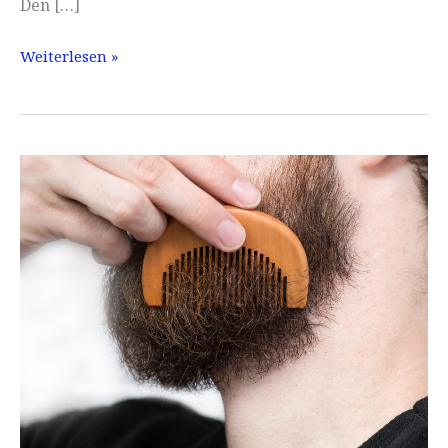
Den […]
Balsam
Weiterlesen »