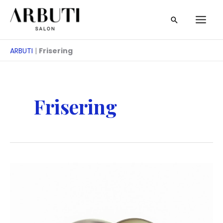
Zum
Suche
Inhalt
springen
ARBUTI
|
Frisering
Frisering