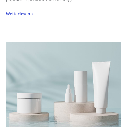
Hårfønerbørste
Weiterlesen »