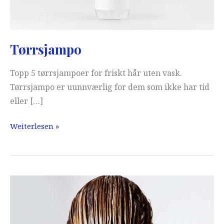
Tørrsjampo
Topp 5 tørrsjampoer for friskt hår uten vask.
Tørrsjampo er uunnværlig for dem som ikke har tid
eller […]
Tørrsjampo
Weiterlesen »