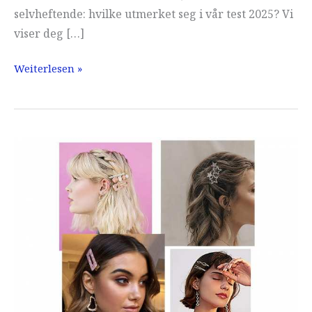
selvheftende: hvilke utmerket seg i vår test 2025? Vi
viser deg […]
Curlers
Weiterlesen »