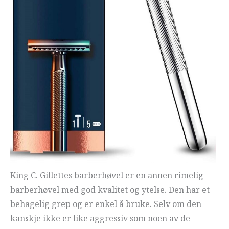
King C. Gillettes barberhøvel er en annen rimelig
barberhøvel med god kvalitet og ytelse. Den har et
behagelig grep og er enkel å bruke. Selv om den
kanskje ikke er like aggressiv som noen av de